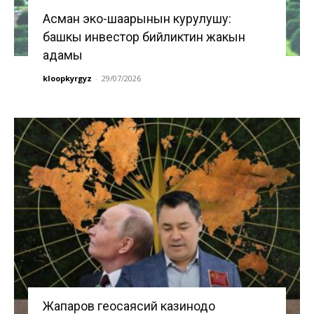
Асман эко-шаарынын курулушу:
башкы инвестор бийликтин жакын
адамы
kloopkyrgyz
-
29/07/2026
Жапаров геосаясий казинодо