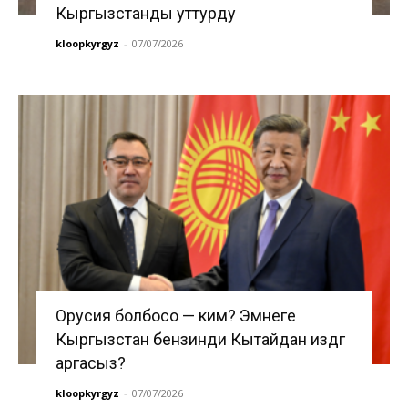
Кыргызстанды уттурду
kloopkyrgyz
-
07/07/2026
Орусия болбосо — ким? Эмнеге
Кыргызстан бензинди Кытайдан издөөгө
аргасыз?
kloopkyrgyz
-
07/07/2026