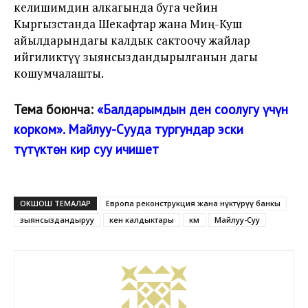
келишимдин алкагында буга чейин
Кыргызстанда Шекафтар жана Миң-Куш
айылдарындагы калдык сактоочу жайлар
ийгиликтүү зыянсыздандырылганын дагы
кошумчалашты.
Тема боюнча:
«Балдарымдын ден соолугу үчүн
корком». Майлуу-Сууда тургундар эски
түтүктөн кир суу ичишет
ОКШОШ ТЕМАЛАР
Европа реконструкция жана өнүктүрүү банкы
зыянсыздандыруу
кен калдыктары
км
Майлуу-Суу