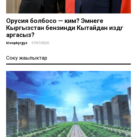
Орусия болбосо — ким? Эмнеге
Кыргызстан бензинди Кытайдан издөөгө
аргасыз?
kloopkyrgyz
-
07/07/2026
Соңку жаңылыктар