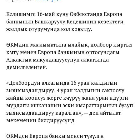
Келишимге 16-май күнү Өзбекстанда Европа
банкынын Башкаруучу Кеңешинин кезектеги
жылдык отурумунда кол коюлду.
ӨКМдин маалыматына ылайык, долбоор кыргыз
өкмөтү менен Европа банкынын ортосундагы
Алкактык макулдашуусунун алкагында
демилгеленген.
«Долбоордун алкагында 16 уран калдыгын
зыянсыздандыруу, 4 уран калдыгын сактоочу
жайды коопсуз жерге көчүрүү жана уран өндүргөн
мурдагы ишкананын эски имараттарынын бузуп
зыянсыздандыруу каралган», — деп айтылат
мекеменин билдирүүсүндө.
ӨКМден Европа банкы менен түзүлгөн