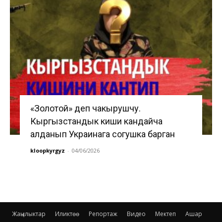
«Золотой» деп чакырушчу.
Кыргызстандык киши кандайча
алданып Украинага согушка барган
kloopkyrgyz
-
04/06/2026
Жаңылыктар
Иликтөө
Репортаж
Видео
Мектеп
Ашар