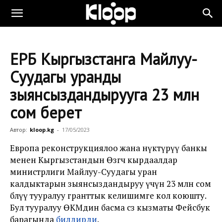
ЕРӨБ Кыргызстанга Майлуу-
Суудагы уранды
зыянсыздандырууга 23 млн
сом берет
Автор:
kloop.kg
-
17/05/2023
Европа реконструкциялоо жана өнүктүрүү банкы
менен Кыргызстандын Өзгөчө кырдаалдар
министрлиги Майлуу-Суудагы уран
калдыктарын зыянсыздандыруу үчүн 23 млн сом
бөлүү тууралуу гранттык келишимге кол коюшту.
Бул тууралуу ӨКМдин басма сөз кызматы Фейсбук
барагында
билдирди
.