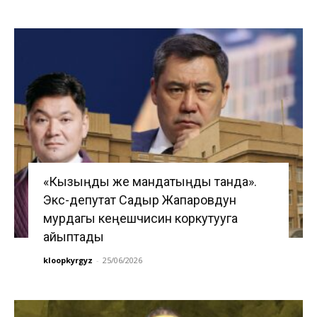
«Кызыңды же мандатыңды танда».
Экс-депутат Садыр Жапаровдун
мурдагы кеңешчисин коркутууга
айыптады
kloopkyrgyz
-
25/06/2026