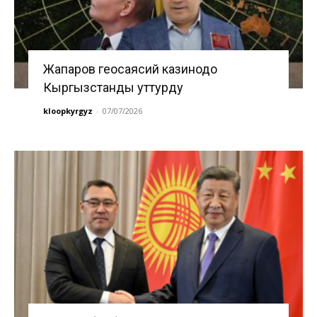
Жапаров геосаясий казинодо
Кыргызстанды уттурду
kloopkyrgyz
-
07/07/2026