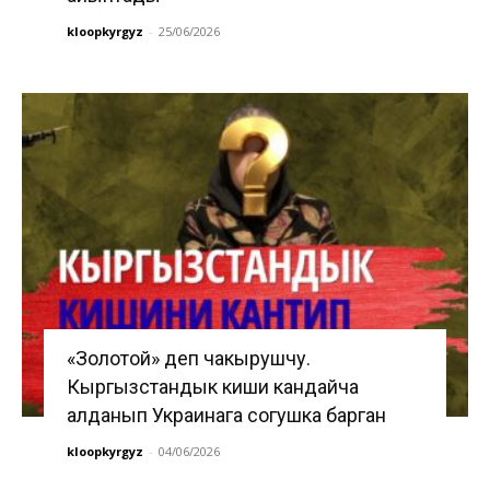
kloopkyrgyz
-
25/06/2026
«Золотой» деп чакырушчу.
Кыргызстандык киши кандайча
алданып Украинага согушка барган
kloopkyrgyz
-
04/06/2026