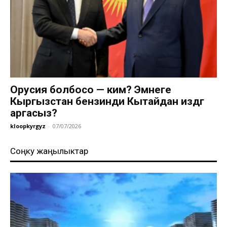
Орусия болбосо — ким? Эмнеге
Кыргызстан бензинди Кытайдан издөөгө
аргасыз?
kloopkyrgyz
-
07/07/2026
Соңку жаңылыктар