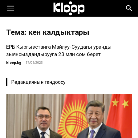
Тема: кен калдыктары
ЕРӨБ Кыргызстанга Майлуу-Суудагы уранды
зыянсыздандырууга 23 млн сом берет
kloop.kg
-
17/05/2023
Редакциянын тандоосу