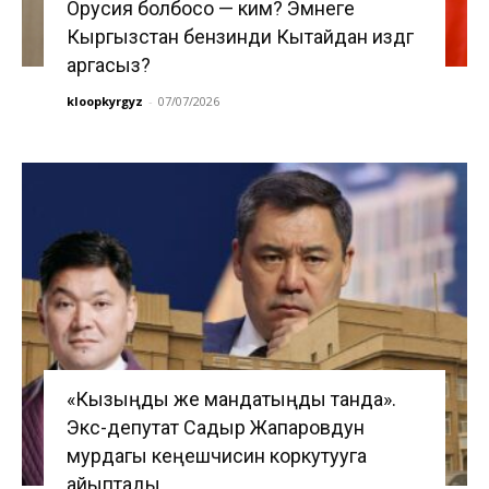
Орусия болбосо — ким? Эмнеге
Кыргызстан бензинди Кытайдан издөөгө
аргасыз?
kloopkyrgyz
-
07/07/2026
«Кызыңды же мандатыңды танда».
Экс-депутат Садыр Жапаровдун
мурдагы кеңешчисин коркутууга
айыптады