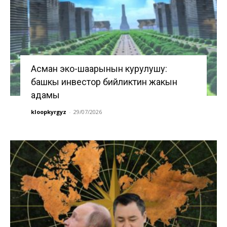
Асман эко-шаарынын курулушу:
башкы инвестор бийликтин жакын
адамы
kloopkyrgyz
-
29/07/2026