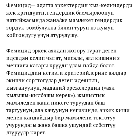
Фемицид— адатта эркектердин кыз-келиндерди
жек көргөндүктөн, гендердик басмырлоонун
натыйжасында жана/же мамлекет гендердик
зордук-зомбулукка билип туруп көз жумуп
койгондугу үчүн өлтүрүлүшү.
Фемицид эркек аялдан жогору турат деген
идеядан келип чыгат, мисалы, аял кишини өз
менчиги катары көрүүдөн улам пайда болот.
Фемициддин негизги критерийлерине аялдар
экинчи сорттогулар деген идеянын,
кызгануунун, маданий эрежелердин («аял
кылышы-кылбашы керек»), жыныстык
мамиледен жана никеге туруудан баш
тартуунун, ала качуунун негизинде, эркек киши
менен кандайдыр бир мамилени токтотуу
учурундагы жана башка ушундай себептүү
өлтүрүүлөр кирет.