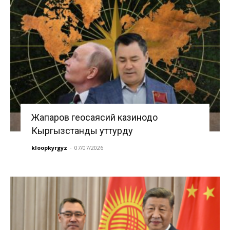
Жапаров геосаясий казинодо
Кыргызстанды уттурду
kloopkyrgyz
-
07/07/2026