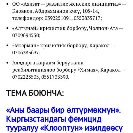
ОО «Аялзат — развитие женских инициатив» —
Каракол, Абдрахманов көчөсү, 105-14,
телефондор: 0392251091, 0553835717;
«Алтынай» кризистик борбору, Чолпон-Ата —
0709694550;
«Мээрман» кризистик борбору, Каракол —
0706383637;
Аялдарга жардам берүү жана
реабилитациялоо борбору «Химая», Каракол —
0702223535, 0551733390.
ТЕМА БОЮНЧА:
«Аны баары бир өлтүрмөкмүн».
Кыргызстандагы фемицид
тууралуу «Клооптун» изилдөөсү