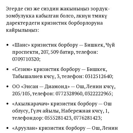
Эгерде сиз же сиздин жакыныңыз зордук-
зомбулукка кабылган болсо, өлкөнүн төмөнкү
даректердеги кризистик борборлоруна
кайрылыңыз:
«Шанс» кризистик борбору — Бишкек, Чүй
проспекти, 207, 509 батир, телефон:
0709710320;
«Сезим» кризистик борбору — Бишкек,
Табышалиев көчөсү, 3, телефон: 0312512640;
ОО «Энсан — Диамонд» — Ош, Ленин көчөсү,
205/105, телефон: 0772328960, 0322222965;
«Акылкарачач» кризистик борбору — Ош
облусу, Гүлчө айылы, Набережная көчөсү, 1,
телефондор: 0555281423, 0776281423;
«Аруулан» кризистик борбору — Ош, Ленин