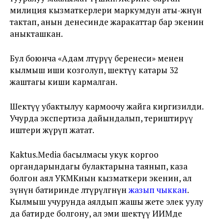
милиция кызматкерлери маркумдун аты-жөнүн
тактап, анын денесинде жаракаттар бар экенин
аныкташкан.
Бул боюнча «Адам өлтүрүү беренеси» менен
кылмыш иши козголуп, шектүү катары 32
жаштагы киши кармалган.
Шектүү убактылуу кармоочу жайга киргизилди.
Учурда экспертиза дайындалып, териштирүү
иштери жүрүп жатат.
Kaktus.Media басылмасы укук коргоо
органдарындагы булактарына таянып, каза
болгон аял УКМКнын кызматкери экенин, ал
өзүнүн батиринде өлтүрүлгөнүн
жазып чыккан
.
Кылмыш учурунда аялдып жашы жете элек уулу
да батирде болгону, ал эми шектүү ИИМде