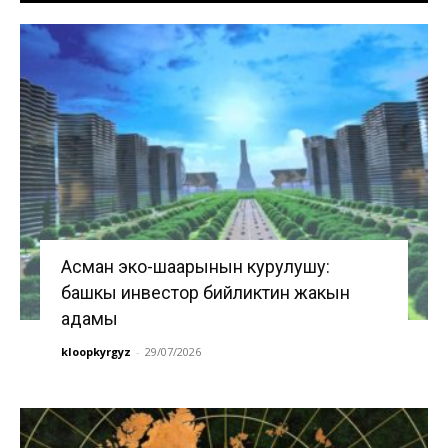
Асман эко-шаарынын курулушу:
башкы инвестор бийликтин жакын
адамы
kloopkyrgyz
-
29/07/2026