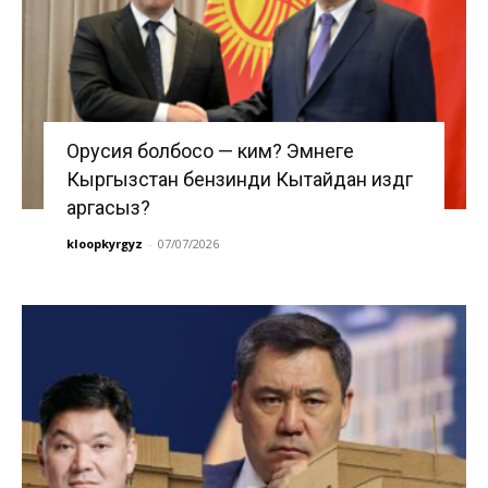
Орусия болбосо — ким? Эмнеге
Кыргызстан бензинди Кытайдан издөөгө
аргасыз?
kloopkyrgyz
-
07/07/2026