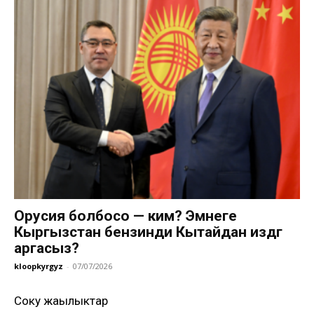
Орусия болбосо — ким? Эмнеге
Кыргызстан бензинди Кытайдан издөөгө
аргасыз?
kloopkyrgyz
-
07/07/2026
Соңку жаңылыктар