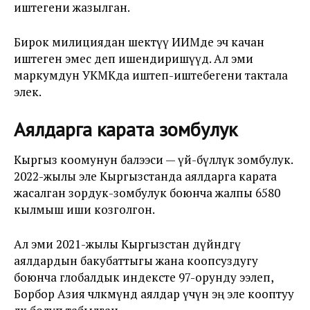
иштегени жазылган.
Бирок милициядан шектүү ИИМде эч качан
иштеген эмес деп ишендиришүүдө. Ал эми
маркумдун УКМКда иштеп-иштебегени тактала
элек.
Аялдарга карата зомбулук
Кыргыз коомунун балээси — үй-бүлөлүк зомбулук.
2022-жылы эле Кыргызстанда аялдарга карата
жасалган зордук-зомбулук боюнча жалпы 6580
кылмыш иши козголгон.
Ал эми 2021-жылы Кыргызстан дүйнөдөгү
аялдардын бакубаттыгы жана коопсуздугу
боюнча глобалдык индексте 97-орунду ээлеп,
Борбор Азия чөлкөмүндө аялдар үчүн эң эле кооптуу