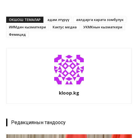
ОКШОШ ТЕМАЛАР
адам өлтүрүү
аялдарга карата зомбулук
ИИМдин кызматкери
Кактус медиа
УКМКнын кызматкери
Фемицид
kloop.kg
Редакциянын тандоосу