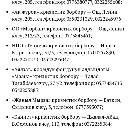
көчөсү, 205, телефондор: 0776380777, 0322255608;
«Ак журок» кризистик борбору — Ош, Ленин
көчөсү, 205, телефондор: 0550231329, 0322245976;
ОО «Мээрбан» кризистик борбору — Ош, Ленин
көчөсү, 312/23, телефон: 0773843461;
НПО «Тендеш» кризистик борбору — Нарын,
Кыргыз көчөсү, 31/3, телефондор: 0700257890,
0352250270, 03522295047;
«Аялзат» коомдук фондунун алдындагы
«Маана» кризистик борбору — Талас,
Тагайбаев көчөсү, 274/2, телефондор: 0557484713,
0342255885;
«Жаныл Мырза» кризистик борбору — Баткен,
Сыдыков көчөсү, 3, телефон: 0777393077;
«Каниет» кризистик борбору — Джалал-Абад,
Б.Осмонов көчөсү, 113, телефон: 0372255084;