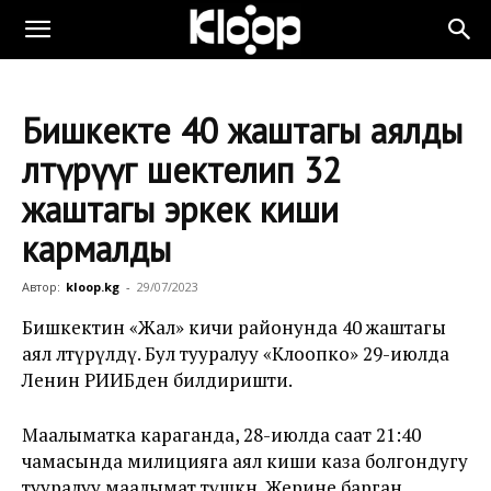
Бишкекте 40 жаштагы аялды
өлтүрүүгө шектелип 32
жаштагы эркек киши
кармалды
Автор:
kloop.kg
-
29/07/2023
Бишкектин «Жал» кичи районунда 40 жаштагы
аял өлтүрүлдү. Бул тууралуу «Клоопко» 29-июлда
Ленин РИИБден билдиришти.
Маалыматка караганда, 28-июлда саат 21:40
чамасында милицияга аял киши каза болгондугу
тууралуу маалымат түшкөн. Жерине барган