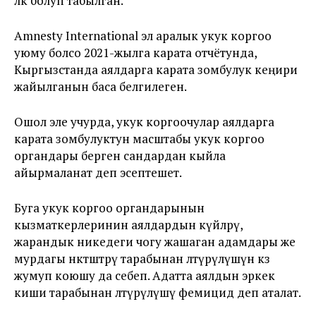
өлкө болуп табылган.
Amnesty International эл аралык укук коргоо
уюму болсо 2021-жылга карата отчётунда,
Кыргызстанда аялдарга карата зомбулук кеңири
жайылганын баса белгилеген.
Ошол эле учурда, укук коргоочулар аялдарга
карата зомбулуктун масштабы укук коргоо
органдары берген сандардан кыйла
айырмаланат деп эсептешет.
Буга укук коргоо органдарынын
кызматкерлеринин аялдардын күйөөлөрү,
жарандык никедеги чогу жашаган адамдары же
мурдагы өнөктөштөрү тарабынан өлтүрүлүшүнө көз
жумуп коюшу да себеп. Адатта аялдын эркек
киши тарабынан өлтүрүлүшү фемицид деп аталат.