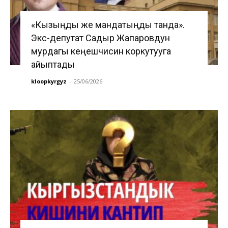
«Кызыңды же мандатыңды танда».
Экс-депутат Садыр Жапаровдун
мурдагы кеңешчисин коркутууга
айыптады
kloopkyrgyz
-
25/06/2026