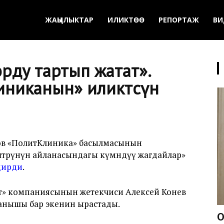
ЖАҢЫЛЫКТАР
ИЛИКТӨӨ
РЕПОРТАЖ
ВИ
рду тартып жатат».
иканын» иликтөөсүнө
ров «ПолитКлиника» басылмасынын
штөрүнүн айланасындагы күмөндүү жагдайлар»
дирди
.
мент» компаниясынын жетекчиси Алексей Конев
анышы бар экенин ырастады.
О