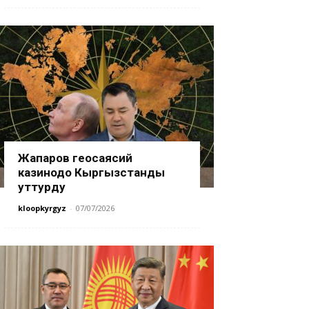
Жапаров геосаясий
казинодо Кыргызстанды
уттурду
kloopkyrgyz
-
07/07/2026