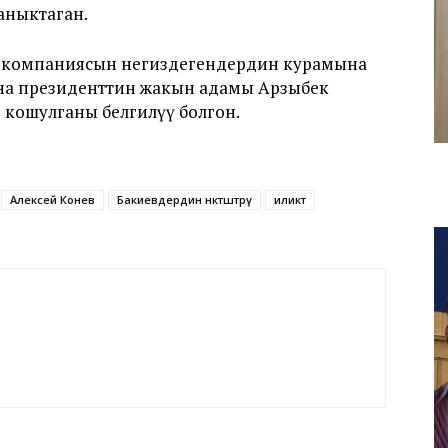
аныктаган.
» компаниясын негиздегендердин курамына
ана президенттин жакын адамы Арзыбек
 кошулганы белгилүү болгон.
Алексей Конев
Бакиевдердин өнөктөштөрү
иликтөө