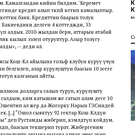
К
м. Камалгандан кийин билдим. "Керемет
К
егинде кредит алып төкпөй кетип камалыптыр.
лекеттик банк. Кредиттин баарын толук
kl
 Бакиевдики делген 4 коттеджди, 33
үп алдык. 2010-жылдан бери, аттарын атабай
С
лик кылып ээлеп отуруптур. Азыр толугу
лды», — деди ал.
сы Кош-Көл айылына гольф клубун куруу үчүн
ын белгилеп, алар курулуштун баасын 10 эсеге
тотуп калганын айтты.
миллион долларга салып туруп, курулушту
 салдым, ким катышам же сатып алам десе 10
. Ошентип ал жер да Жогорку Нарын ГЭСиндей
 [...] “Ошол сыяктуу 92 гектар Кош-Көлдүн
” деп Рустамды жиберип, көзөмөлдөтүп койдум.
өлдөп, баасын текшерип турат. Жибергеним
курулушту аягына чыгара алмак эмес экен.