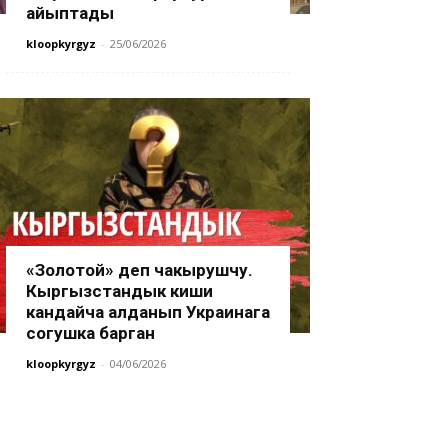
айыптады
kloopkyrgyz
-
25/06/2026
«Золотой» деп чакырушчу.
Кыргызстандык киши
кандайча алданып Украинага
согушка барган
kloopkyrgyz
-
04/06/2026