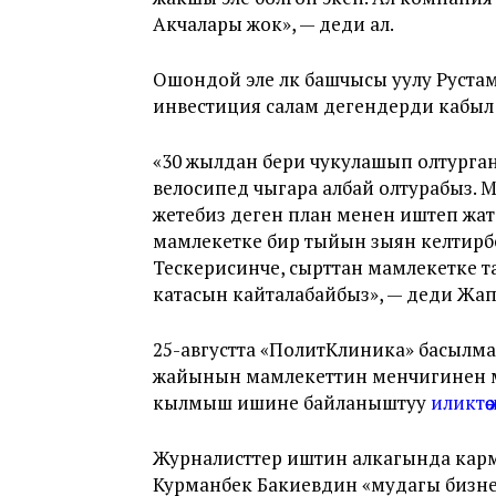
Акчалары жок», — деди ал.
Ошондой эле өлкө башчысы уулу Руст
инвестиция салам дегендерди кабыл
«30 жылдан бери чукулашып олтурганд
велосипед чыгара албай олтурабыз. 
жетебиз деген план менен иштеп жат
мамлекетке бир тыйын зыян келтирбейт.
Тескерисинче, сырттан мамлекетке
катасын кайталабайбыз», — деди Жап
25-августта «ПолитКлиника» басылмас
жайынын мамлекеттин менчигинен м
кылмыш ишине байланыштуу
иликтө
Журналисттер иштин алкагында карма
Курманбек Бакиевдин «мудагы бизнес