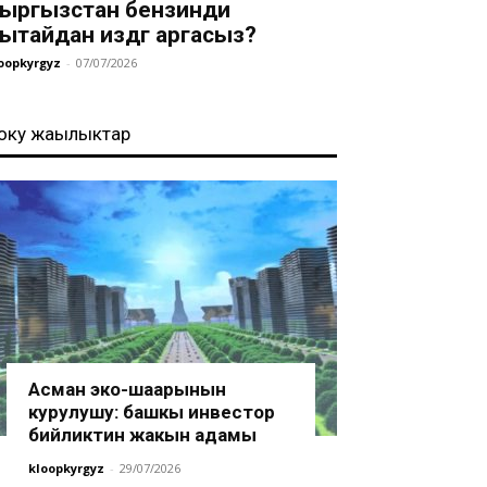
ыргызстан бензинди
ытайдан издөөгө аргасыз?
oopkyrgyz
-
07/07/2026
оңку жаңылыктар
Асман эко-шаарынын
курулушу: башкы инвестор
бийликтин жакын адамы
kloopkyrgyz
-
29/07/2026