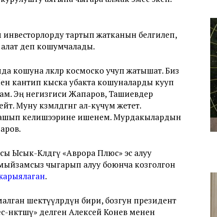
ам инвесторлорду тартып жатканын белгилеп,
 алат деп кошумчалады.
а кошуна өлкөлөр космоско учуп жатышат. Биз
Мен кантип кыска убакта кошуналарды кууп
ам. Эң негизгиси Жапаров, Ташиевдер
 Муну көзөмөлдөгөнгө ал-күчүм жетет.
 ташып келишээрине ишенем. Мурдакылардын
аров.
ы Ысык-Көлдөгү «Аврора Плюс» эс алуу
ыйзамсыз чыгарып алуу боюнча козголгон
ө жарыялаган
.
лган шектүүлөрдүн бири, бозгун президент
-өнөктөшү» делген Алексей Конев менен