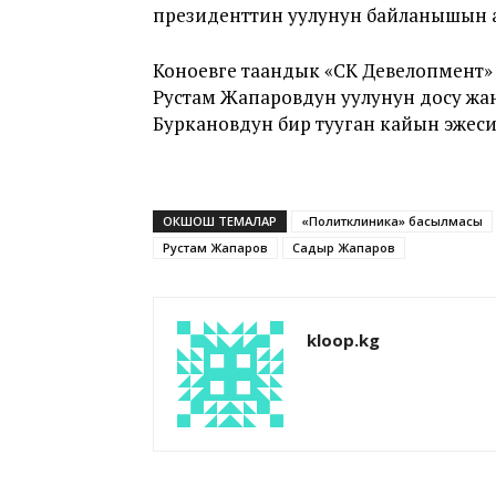
президенттин уулунун байланышын 
Коноевге таандык «СК Девелопмент
Рустам Жапаровдун уулунун досу ж
Буркановдун бир тууган кайын эжеси
ОКШОШ ТЕМАЛАР
«Политклиника» басылмасы
Рустам Жапаров
Садыр Жапаров
kloop.kg