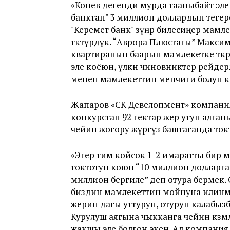
«Конев дегенди мурда тааныбайт эле
банктан" 3 миллион доллардын тегер
"Керемет банк" өзүңөр билесиңер мам
төктүрдүк. “Аврора Плюстагы” Максим
квартиранын баарын мамлекетке өткөр
эле коёюн, үлкөн чиновниктер рейдер
менен мамлекеттин менчиги болуп ка
Жапаров «СК Девелопмент» компания
конкурстан 92 гектар жер утуп алган
чейин жогору жүргүзө баштаганда ток
«Эгер тим койсок 1-2 имаратты бир 
токтотуп коюп “10 миллион долларга
миллион бергиле” деп отура бермек
биздин мамлекеттин мойнуна илинмек.
жерин дагы уттуруп, отуруп калабызбы
Курулуш аягына чыкканга чейин көзөм
жакшы эле болгон экен. Ал компания 