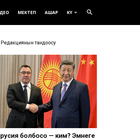
ДЕО
МЕКТЕП
АШАР
KY
Редакциянын тандоосу
русия болбосо — ким? Эмнеге