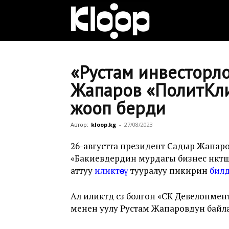
Клооп
кыргызча
«Рустам инвесторло
Жапаров «ПолитКлин
жооп берди
|
Автор:
kloop.kg
-
27/08/2023
Кыргызстан
26-августта президент Садыр Жапа
«Бакиевдердин мурдагы бизнес өнөктө
аттуу
иликтөөсү
тууралуу пикирин
бил
жаңылыктары
Ал иликтөөдө сөз болгон «СК Девелоп
менен уулу Рустам Жапаровдун байл