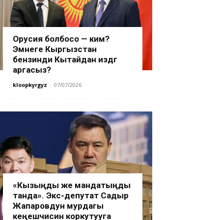
Орусия болбосо — ким?
Эмнеге Кыргызстан
бензинди Кытайдан издөөгө
аргасыз?
kloopkyrgyz
-
07/07/2026
«Кызыңды же мандатыңды
танда». Экс-депутат Садыр
Жапаровдун мурдагы
кеңешчисин коркутууга