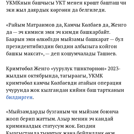
УКМКнын башчысы УКТ менен күрөштү башташ үчүн
эки жыл даярдык көргөнүн да белгиледи.
«Райым Матраимов да, Камчы Көлбаев да, Женго
да — эч кимиси эми эч кимди башкарбайт.
Баарын эми өлкөбүздүн мыйзамы башкарат — бул
президентибиздин биздин албызыга койгон
башкы максат», — деп кошумчалады Ташиев.
Кримтөбөл Женго «уурулук түшүнүктөрүнөн» 2023-
жылдын октябрында, тагыраагы, УКМК
кримтөбөл камчы Көлбаевди атайын операция
учурунда жок кылгандан кийин баш тартканын
билдирген
.
«Мыйзамдарды бузганым үчүн мыйзам боюнча
жооп берип жаттым. Азыр менин эч кандай
криминалдык статусум жок. Биздин
Кыргыстанда тынчтык жана бейпилдик өкүм