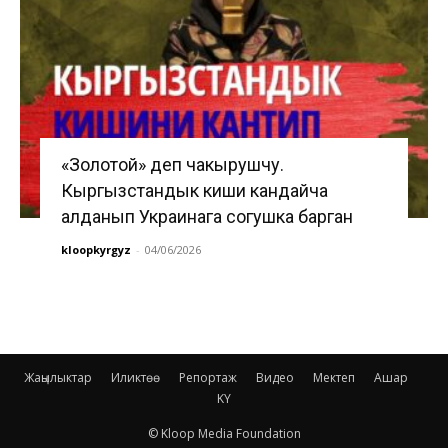
«Золотой» деп чакырушчу.
Кыргызстандык киши кандайча
алданып Украинага согушка барган
kloopkyrgyz
-
04/06/2026
Жаңылыктар
Иликтөө
Репортаж
Видео
Мектеп
Ашар
KY
© Kloop Media Foundation