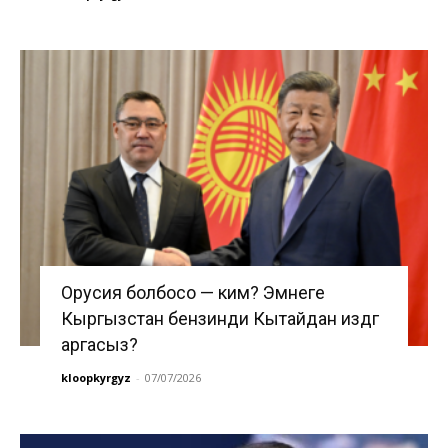
Орусия болбосо — ким? Эмнеге
Кыргызстан бензинди Кытайдан издөөгө
аргасыз?
kloopkyrgyz
-
07/07/2026