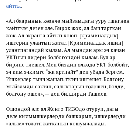
айтты
.
«Ал баарынын көзүнчө мыйзамдагы ууру түшүнүгүнөн
кайттым деген эле. Бирок жок, ал баш тарткан
жок. Ал экранга айтып коюп, [криминалдык]
иштерин улантып жатат. [Криминалдык ишин]
улантпагандай кылам. Ал мындан ары эч качан
УКТнын лидери болбогондой кылам. Бул ар
бирине тиешелүү. Мен биздин өлкөдө УКТ болбойт,
эч ким эчкимге “жүк артпайт” деп убада бергем.
Ишкерлер тынч жашап, тынч иштешет. Болгону
мыйзамды сактап, салыктарын төлөшсүн, болду,
болгону ошол», — деп билдирди Ташиев.
Ошондой эле ал Женго ТИЗОдо отуруп, дагы
деле кылмышкерлерди башкарып, ишкерлерди
«алым» төлөтүп жатканын кошумчалады.