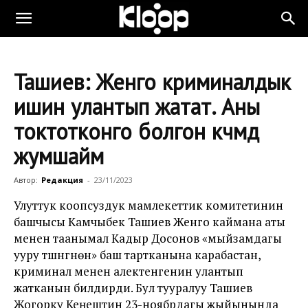
Ташиев: Женго криминалдык
ишин улантып жатат. Аны
токтотконго болгон күчүмдү
жумшайм
Автор:
Редакция
-
23/11/2023
Улуттук коопсуздук мамлекеттик комитетинин
башчысы Камчыбек Ташиев Женго каймана аты
менен таанымал Кадыр Досонов «мыйзамдагы
ууру түшүнүгүнөн» баш тартканына карабастан,
криминал менен алектенгенин улантып
жатканын билдирди. Бул тууралуу Ташиев
Жогорку Кеңештин 23-ноябрдагы жыйынында