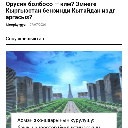
Орусия болбосо — ким? Эмнеге
Кыргызстан бензинди Кытайдан издөөгө
аргасыз?
kloopkyrgyz
-
07/07/2026
Соңку жаңылыктар
Асман эко-шаарынын курулушу:
башкы инвестор бийликтин жакын