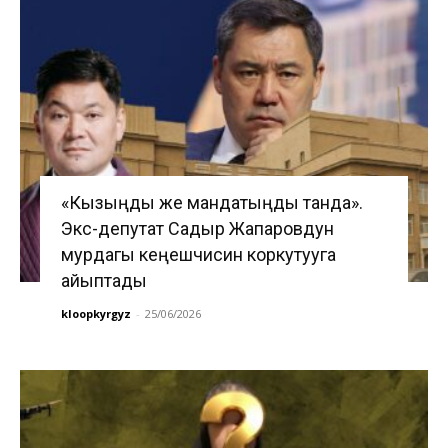
«Кызыңды же мандатыңды танда».
Экс-депутат Садыр Жапаровдун
мурдагы кеңешчисин коркутууга
айыптады
kloopkyrgyz
-
25/06/2026