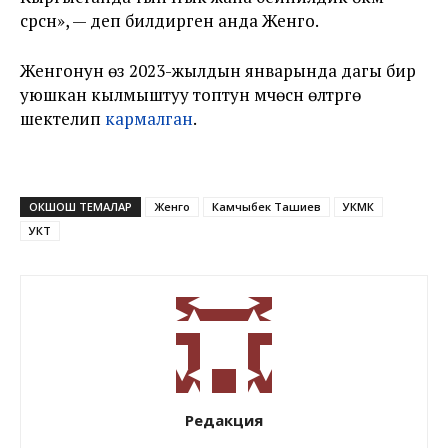
сүрсүн», — деп билдирген анда Женго.
Женгонун өзү 2023-жылдын январында дагы бир
уюшкан кылмыштуу топтун мүчөсүн өлтүрүүгө
шектелип
кармалган
.
ОКШОШ ТЕМАЛАР
Женго
Камчыбек Ташиев
УКМК
УКТ
Редакция