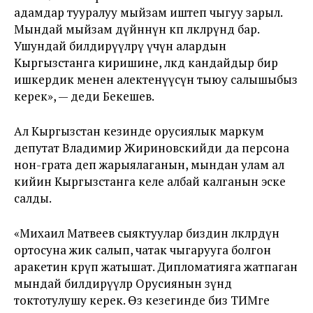
адамдар тууралуу мыйзам иштеп чыгуу зарыл.
Мындай мыйзам дүйнөнүн көп өлкөлөрүндө бар.
Ушундай билдирүүлөрү үчүн алардын
Кыргызстанга киришине, өлкөдө кандайдыр бир
ишкердик менен алектенүүсүнө тыюу салышыбыз
керек», — деди Бекешев.
Ал Кыргызстан кезинде орусиялык маркум
депутат Владимир Жириновскийди да персона
нон-грата деп жарыялаганын, мындан улам ал
кийин Кыргызстанга келе албай калганын эске
салды.
«Михаил Матвеев сыяктуулар биздин өлкөлөрдүн
ортосуна жик салып, чатак чыгарууга болгон
аракетин көрүп жатышат. Дипломатияга жатпаган
мындай билдирүүлөр Орусиянын өзүндө
токтотулушу керек. Өз кезегинде биз ТИМге