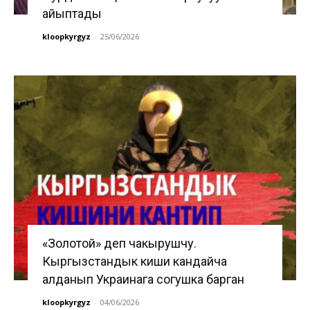
айыптады
kloopkyrgyz
-
25/06/2026
«Золотой» деп чакырушчу.
Кыргызстандык киши кандайча
алданып Украинага согушка барган
kloopkyrgyz
-
04/06/2026