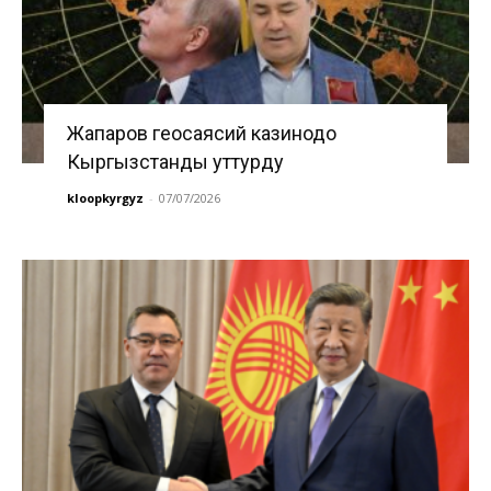
Жапаров геосаясий казинодо
Кыргызстанды уттурду
kloopkyrgyz
-
07/07/2026