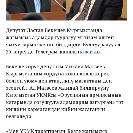
Депутат Дастан Бекешев Кыргызстанда
жагымсыз адамдар тууралуу мыйзам иштеп
чыгуу зарыл экенин билдирди. Бул тууралуу ал
25-апрелде Телеграм-каналына
жазды.
Бекешев орус депутаты Михаил Матвеев
Кыргызстанды «ордуна коюп коюш керек
болгон уюм» деп атап, өлкөнү мазактады деп
эсептейт. Ал Матвеев мындай билдирүүнү
Кыргызстан УКМКсы «Орусиянын армиясынын
катарында согушууга адамдарды азгырган» төрт
кишини кармагандан кийин жасаганын
белгиледи.
«Мен УКМК тараптамын. Бизге жагымсыз