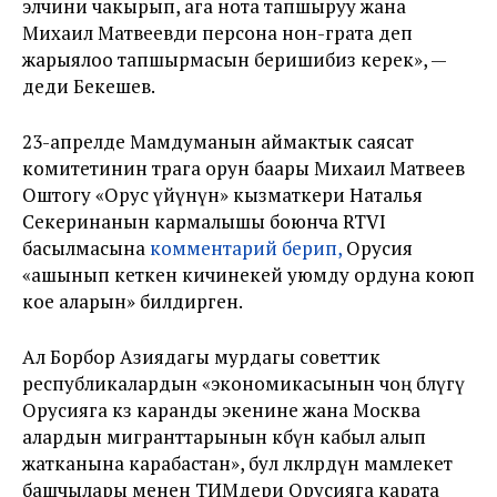
элчини чакырып, ага нота тапшыруу жана
Михаил Матвеевди персона нон-грата деп
жарыялоо тапшырмасын беришибиз керек», —
деди Бекешев.
23-апрелде Мамдуманын аймактык саясат
комитетинин төрага орун баары Михаил Матвеев
Оштогу «Орус үйүнүн» кызматкери Наталья
Секеринанын кармалышы боюнча RTVI
басылмасына
комментарий берип,
Орусия
«ашынып кеткен кичинекей уюмду ордуна коюп
кое аларын» билдирген.
Ал Борбор Азиядагы мурдагы советтик
республикалардын «экономикасынын чоң бөлүгү
Орусияга көз каранды экенине жана Москва
алардын мигранттарынын көбүн кабыл алып
жатканына карабастан», бул өлкөлөрдүн мамлекет
башчылары менен ТИМдери Орусияга карата