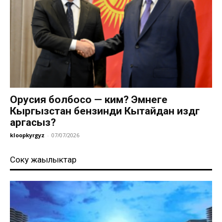
Орусия болбосо — ким? Эмнеге
Кыргызстан бензинди Кытайдан издөөгө
аргасыз?
kloopkyrgyz
-
07/07/2026
Соңку жаңылыктар