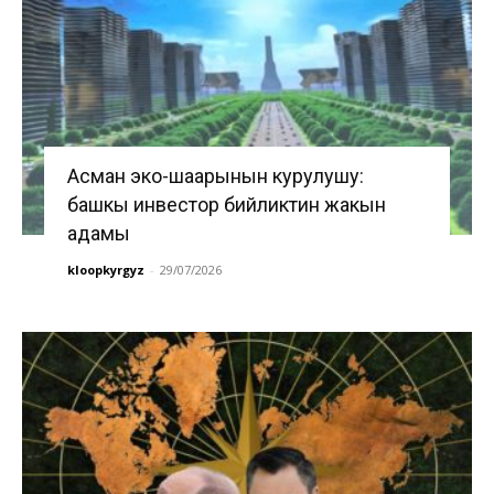
Асман эко-шаарынын курулушу:
башкы инвестор бийликтин жакын
адамы
kloopkyrgyz
-
29/07/2026