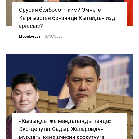
Орусия болбосо — ким? Эмнеге
Кыргызстан бензинди Кытайдан издөөгө
аргасыз?
kloopkyrgyz
-
07/07/2026
«Кызыңды же мандатыңды танда».
Экс-депутат Садыр Жапаровдун
мурдагы кеңешчисин коркутууга