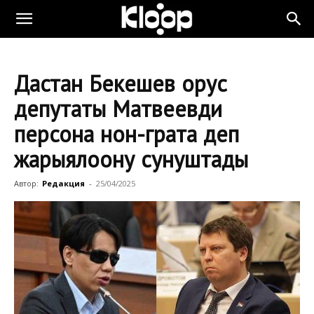
Дастан Бекешев орус
депутаты Матвеевди
персона нон-грата деп
жарыялоону сунуштады
Автор:
Редакция
-
25/04/2025