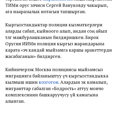
ТИМи орус элчиси Сергей Вануковду чакырып,
ага нааразылык нотасын тапшырган.
Кыргызстандыктар полиция кызматкерлери
аларды сабап, кыйноого алып, андан соң айып
төлөөгө мажбурлашканын билдиришкен. Бирок
Орусия ИИМи полиция кыргыз жарандарына
карата «эч кандай мыйзамга каршы аракеттерди
жасабаганын» билдирген.
Кийинчерээк Москва полициясы мыйзамсыз
миграцияга байланыштуу үч кыргызстандыкка
кылмыш ишин
козгогон.
Алардын экөө камалып,
мигранттар сабалган «Бодрость» аттуу мончо
комплексинин башкаруучусу үй камагына
алынган.