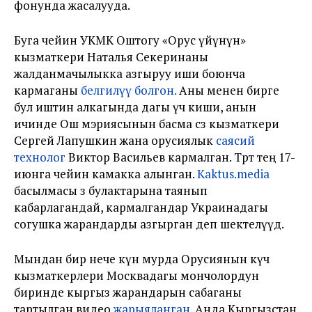
фонунда жасалууда.
Буга чейин УКМК Оштогу «Орус үйүнүн»
кызматкери Наталья Секеринаны
жалданмачылыкка азгыруу иши боюнча
кармаганы
белгилүү болгон.
Аны менен бирге
бул иштин алкагында дагы үч киши, анын
ичинде Ош мэриясынын басма сөз кызматкери
Сергей Лапушкин жана орусиялык
саясий
технолог
Виктор Васильев кармалган. Төртөө тең 17-
июнга чейин камакка алынган.
Kaktus.media
басылмасы өз булактарына таянып
кабарлагандай, кармалгандар Украинадагы
согушка жарандарды азгырган деп шектелүүдө.
Мындан бир нече күн мурда Орусиянын күч
кызматкерлери Москвадагы мончолордун
биринде кыргыз жарандарын сабаганы
тартылган видео
жарыяланган.
Анда Кыргызстан