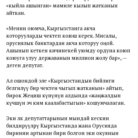
«кыйла ашынган» мамиле кылып жатканын
айткан.
«Менин оюмча, Кыргызстанга акча
которууларды чектеп коюш керек. Мисалы,
орусиялык банктардан акча которуу оңой.
Ашынып кеткен кичинекей уюмду ордуна коюп
коюуга улуу державанын миллион жолу бар», —
деген депутат.
Ал ошондой эле «Кыргызстандын бийлиги
белгилүү бир чектен чыгып жатканын» айтып,
бирок Жеңиш күнүнүн алдында «жаңжалдын
күчөшүн эч ким каалабастыгын» кошумчалаган.
Эки өлкө депутаттарынын мындай кескин
билдирүүлөрү Кыргызстанда жана Орусияда
биринин артынан бири болгон эки окуянын