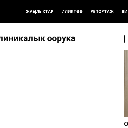
ЖАҢЫЛЫКТАР
ИЛИКТӨӨ
РЕПОРТАЖ
ВИ
линикалык оорука
О