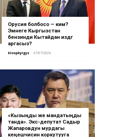
Орусия болбосо — ким?
Эмнеге Кыргызстан
бензинди Кытайдан издөөгө
аргасыз?
kloopkyrgyz
-
07/07/2026
«Кызыңды же мандатыңды
танда». Экс-депутат Садыр
Жапаровдун мурдагы
кеңешчисин коркутууга