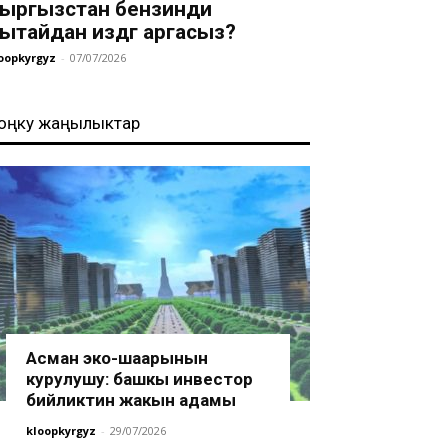
ыргызстан бензинди
ытайдан издөөгө аргасыз?
oopkyrgyz
-
07/07/2026
оңку жаңылыктар
Асман эко-шаарынын
курулушу: башкы инвестор
бийликтин жакын адамы
kloopkyrgyz
-
29/07/2026