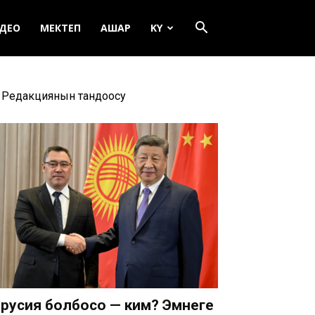
ДЕО
МЕКТЕП
АШАР
KY
Редакциянын тандоосу
русия болбосо — ким? Эмнеге