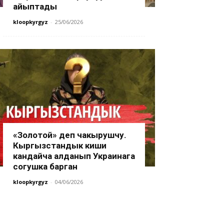
айыптады
kloopkyrgyz
-
25/06/2026
«Золотой» деп чакырушчу.
Кыргызстандык киши
кандайча алданып Украинага
согушка барган
kloopkyrgyz
-
04/06/2026