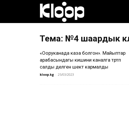
Клооп
кыргызча
Тема: №4 шаардык к
«Ооруканада каза болгон». Майыптар
|
арабасындагы кишини каналга түртүп
салды делген шектүү кармалды
kloop.kg
-
25/03/2023
Кыргызстан
жаңылыктары