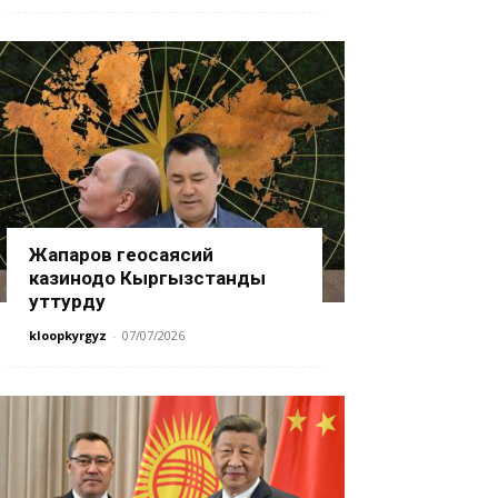
Жапаров геосаясий
казинодо Кыргызстанды
уттурду
kloopkyrgyz
-
07/07/2026