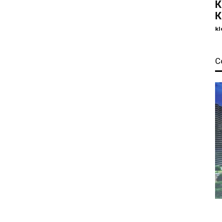
К
К
kl
С