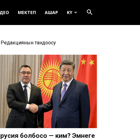
ДЕО
МЕКТЕП
АШАР
KY
Редакциянын тандоосу
русия болбосо — ким? Эмнеге