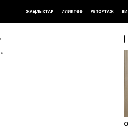
ЖАҢЫЛЫКТАР
ИЛИКТӨӨ
РЕПОРТАЖ
ВИ
»
н»
О