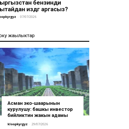
ыргызстан бензинди
ытайдан издөөгө аргасыз?
oopkyrgyz
-
07/07/2026
оңку жаңылыктар
Асман эко-шаарынын
курулушу: башкы инвестор
бийликтин жакын адамы
kloopkyrgyz
-
29/07/2026