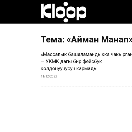
Клооп
кыргызча
Тема: «Айман Манап
«Массалык башаламандыкка чакырга
|
— УКМК дагы бир фейсбук
колдонуучусун кармады
11/12/2023
Кыргызстан
жаңылыктары