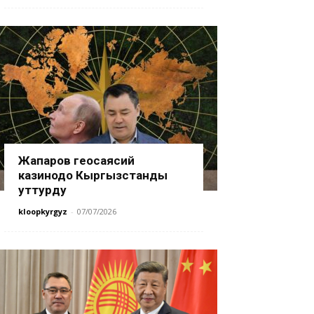
Жапаров геосаясий
казинодо Кыргызстанды
уттурду
kloopkyrgyz
-
07/07/2026