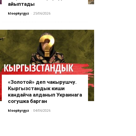
айыптады
kloopkyrgyz
-
25/06/2026
«Золотой» деп чакырушчу.
Кыргызстандык киши
кандайча алданып Украинага
согушка барган
kloopkyrgyz
-
04/06/2026