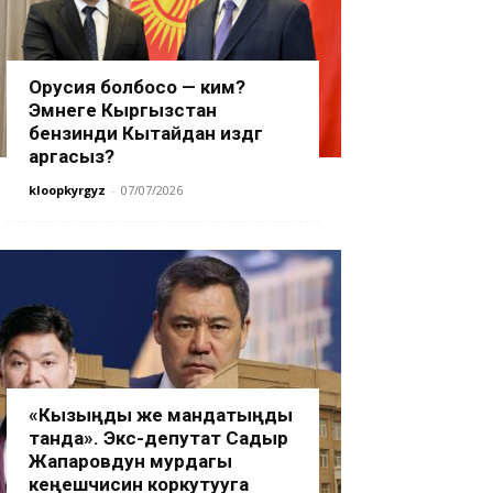
Орусия болбосо — ким?
Эмнеге Кыргызстан
бензинди Кытайдан издөөгө
аргасыз?
kloopkyrgyz
-
07/07/2026
«Кызыңды же мандатыңды
танда». Экс-депутат Садыр
Жапаровдун мурдагы
кеңешчисин коркутууга