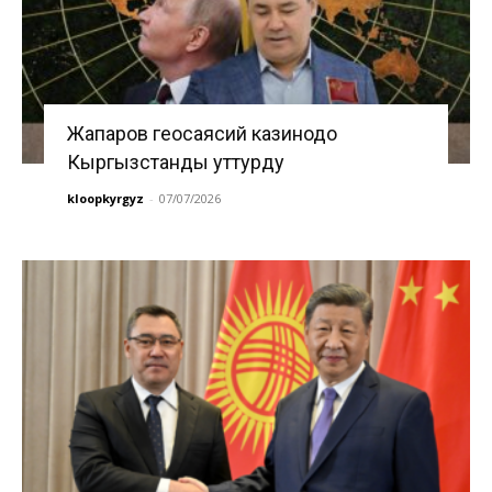
Жапаров геосаясий казинодо
Кыргызстанды уттурду
kloopkyrgyz
-
07/07/2026