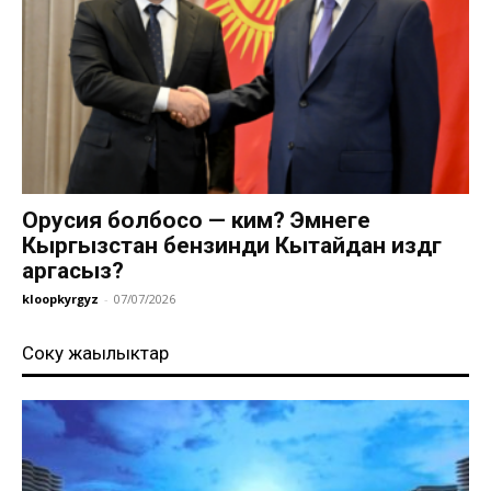
Орусия болбосо — ким? Эмнеге
Кыргызстан бензинди Кытайдан издөөгө
аргасыз?
kloopkyrgyz
-
07/07/2026
Соңку жаңылыктар