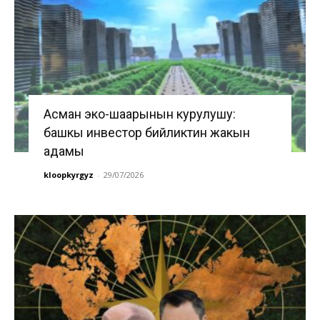
Асман эко-шаарынын курулушу:
башкы инвестор бийликтин жакын
адамы
kloopkyrgyz
-
29/07/2026