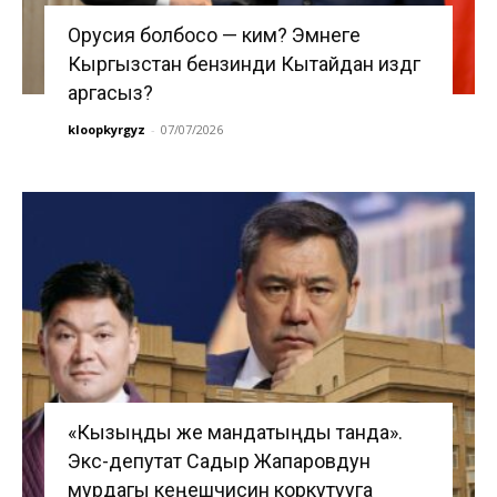
Орусия болбосо — ким? Эмнеге
Кыргызстан бензинди Кытайдан издөөгө
аргасыз?
kloopkyrgyz
-
07/07/2026
«Кызыңды же мандатыңды танда».
Экс-депутат Садыр Жапаровдун
мурдагы кеңешчисин коркутууга