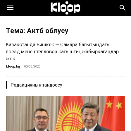
Тема: Актөбө облусу
Казакстанда Бишкек — Самара багытындагы
поезд менен тепловоз кагышты, жабыркагандар
жок
kloop.kg
-
05/03/2023
Редакциянын тандоосу