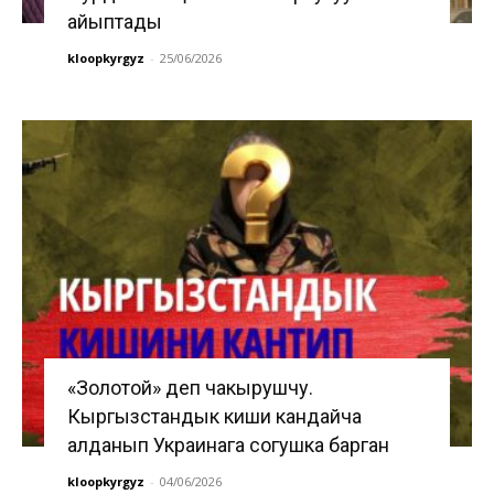
айыптады
kloopkyrgyz
-
25/06/2026
«Золотой» деп чакырушчу.
Кыргызстандык киши кандайча
алданып Украинага согушка барган
kloopkyrgyz
-
04/06/2026