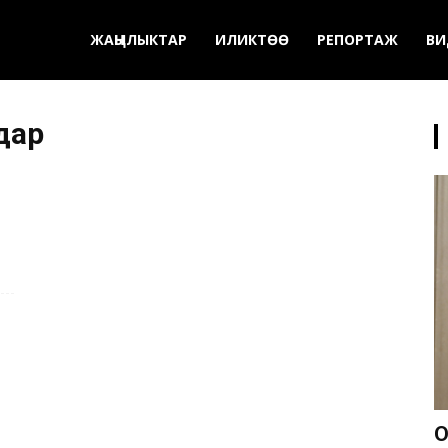
ЖАҢЫЛЫКТАР
ИЛИКТӨӨ
РЕПОРТАЖ
ВИ
дар
О