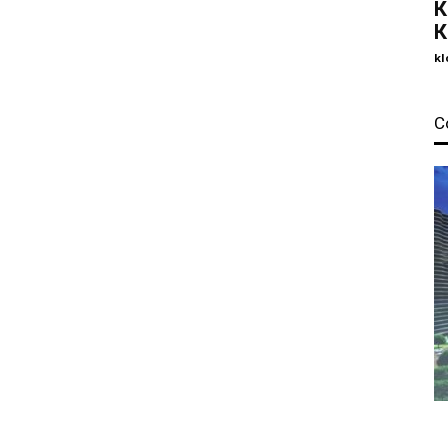
К
К
kl
С