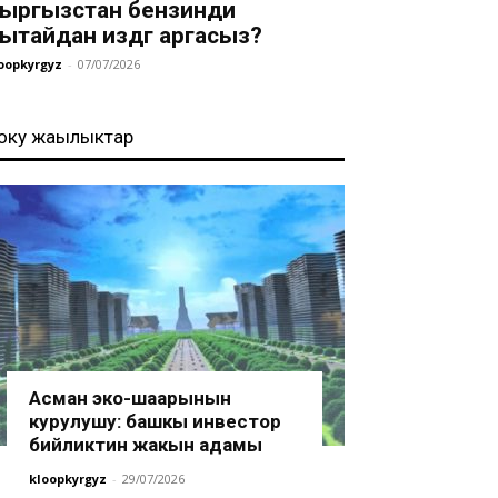
ыргызстан бензинди
ытайдан издөөгө аргасыз?
oopkyrgyz
-
07/07/2026
оңку жаңылыктар
Асман эко-шаарынын
курулушу: башкы инвестор
бийликтин жакын адамы
kloopkyrgyz
-
29/07/2026