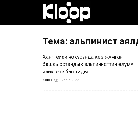
Клооп
кыргызча
Тема: альпинист аял
Хан-Теңири чокусунда көз жумган
|
башкырстандык альпинисттин өлүмү
иликтене баштады
kloop.kg
-
08/08/2022
Кыргызстан
жаңылыктары