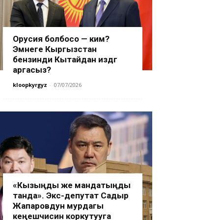
Орусия болбосо — ким?
Эмнеге Кыргызстан
бензинди Кытайдан издөөгө
аргасыз?
kloopkyrgyz
-
07/07/2026
«Кызыңды же мандатыңды
танда». Экс-депутат Садыр
Жапаровдун мурдагы
кеңешчисин коркутууга