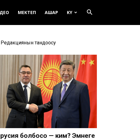
ДЕО
МЕКТЕП
АШАР
KY
Редакциянын тандоосу
русия болбосо — ким? Эмнеге