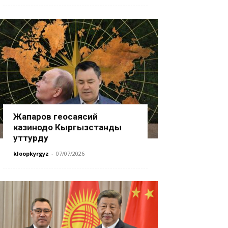
Жапаров геосаясий
казинодо Кыргызстанды
уттурду
kloopkyrgyz
-
07/07/2026