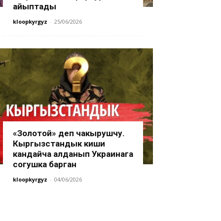
айыптады
kloopkyrgyz
-
25/06/2026
«Золотой» деп чакырушчу.
Кыргызстандык киши
кандайча алданып Украинага
согушка барган
kloopkyrgyz
-
04/06/2026