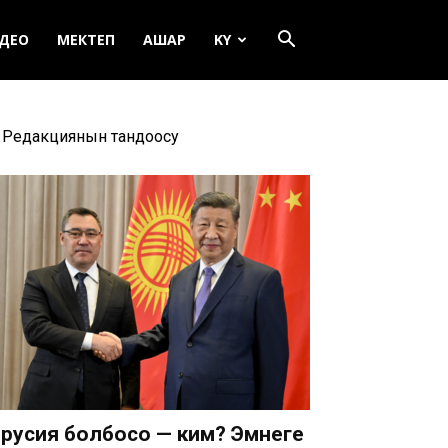
ДЕО
МЕКТЕП
АШАР
KY
Редакциянын тандоосу
русия болбосо — ким? Эмнеге