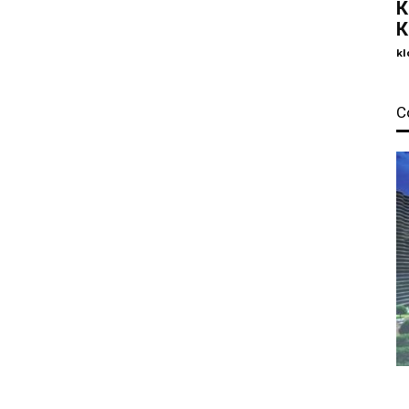
К
К
kl
С