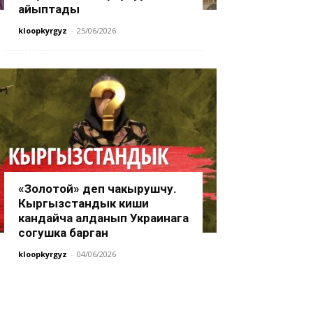
айыптады
kloopkyrgyz
-
25/06/2026
«Золотой» деп чакырушчу.
Кыргызстандык киши
кандайча алданып Украинага
согушка барган
kloopkyrgyz
-
04/06/2026