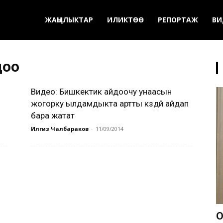
ЖАҢЫЛЫКТАР
ИЛИКТӨӨ
РЕПОРТАЖ
ВИ
доо
Видео: Бишкектик айдоочу унаасын
жогорку ылдамдыкта артты көздөй айдап
бара жатат
Илгиз Чалбараков
-
11/09/2014
О