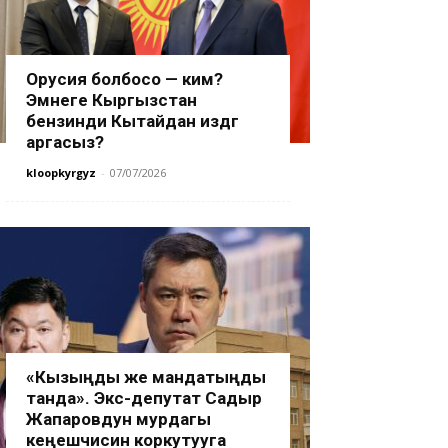
Орусия болбосо — ким?
Эмнеге Кыргызстан
бензинди Кытайдан издөөгө
аргасыз?
kloopkyrgyz
-
07/07/2026
«Кызыңды же мандатыңды
танда». Экс-депутат Садыр
Жапаровдун мурдагы
кеңешчисин коркутууга