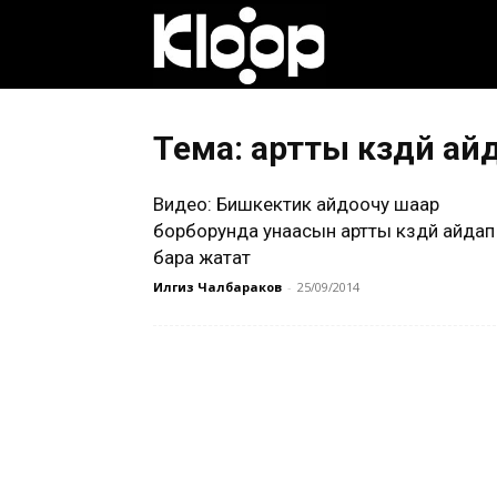
Клооп
кыргызча
Тема: артты көздөй ай
Видео: Бишкектик айдоочу шаар
|
борборунда унаасын артты көздөй айдап
бара жатат
Илгиз Чалбараков
-
25/09/2014
Кыргызстан
жаңылыктары