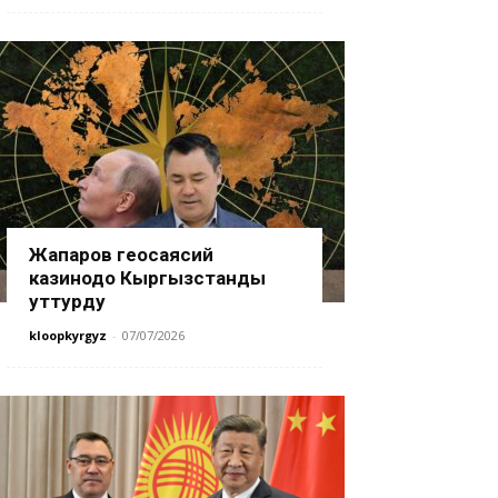
Жапаров геосаясий
казинодо Кыргызстанды
уттурду
kloopkyrgyz
-
07/07/2026