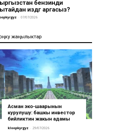
ыргызстан бензинди
ытайдан издөөгө аргасыз?
oopkyrgyz
-
07/07/2026
оңку жаңылыктар
Асман эко-шаарынын
курулушу: башкы инвестор
бийликтин жакын адамы
kloopkyrgyz
-
29/07/2026