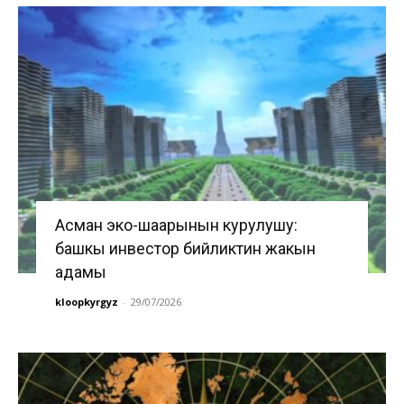
Асман эко-шаарынын курулушу:
башкы инвестор бийликтин жакын
адамы
kloopkyrgyz
-
29/07/2026