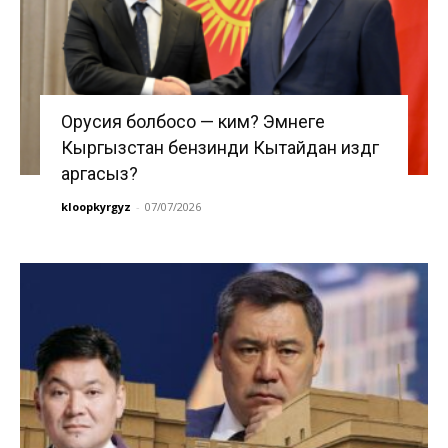
Орусия болбосо — ким? Эмнеге
Кыргызстан бензинди Кытайдан издөөгө
аргасыз?
kloopkyrgyz
-
07/07/2026