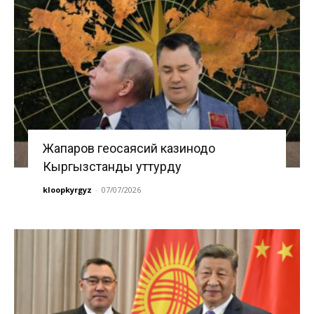
Жапаров геосаясий казинодо
Кыргызстанды уттурду
kloopkyrgyz
-
07/07/2026