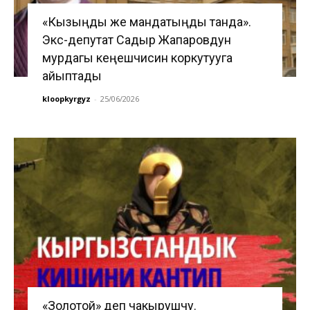
«Кызыңды же мандатыңды танда».
Экс-депутат Садыр Жапаровдун
мурдагы кеңешчисин коркутууга
айыптады
kloopkyrgyz
-
25/06/2026
«Золотой» деп чакырушчу.