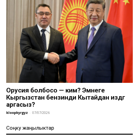
Орусия болбосо — ким? Эмнеге
Кыргызстан бензинди Кытайдан издөөгө
аргасыз?
kloopkyrgyz
-
07/07/2026
Соңку жаңылыктар