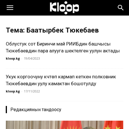
Тема: Баатырбек Тюкебаев
Облустук сот Биринчи май РИИБдин башчысы
Тюкебаевдин пара алууга шектелген уулун актады
kloop.kg
-
19/04/2023
Укук коргоочуну күчтөп кармап кеткен полковник
Тюкебаевдин уулу камактан бошотулду
kloop.kg
-
17/11/2022
Редакциянын тандоосу