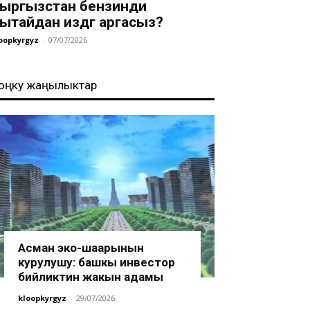
ыргызстан бензинди
ытайдан издөөгө аргасыз?
oopkyrgyz
-
07/07/2026
оңку жаңылыктар
Асман эко-шаарынын
курулушу: башкы инвестор
бийликтин жакын адамы
kloopkyrgyz
-
29/07/2026