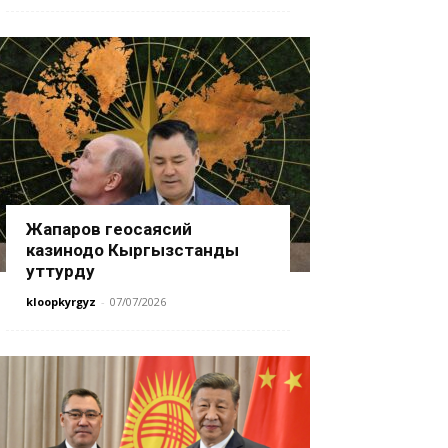
Жапаров геосаясий
казинодо Кыргызстанды
уттурду
kloopkyrgyz
-
07/07/2026