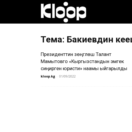
Клооп
кыргызча
Тема: Бакиевдин кең
Президенттин үзөңгүлөшү Талант
|
Мамытовго «Кыргызстандын эмгек
сиңирген юристи» наамы ыйгарылды
kloop.kg
-
01/09/2022
Кыргызстан
жаңылыктары