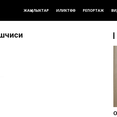
ЖАҢЫЛЫКТАР
ИЛИКТӨӨ
РЕПОРТАЖ
ВИ
ешчиси
О