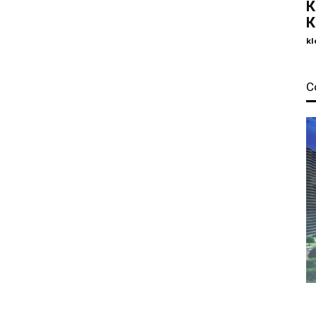
К
К
kl
С