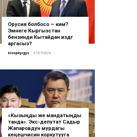
Орусия болбосо — ким?
Эмнеге Кыргызстан
бензинди Кытайдан издөөгө
аргасыз?
kloopkyrgyz
-
07/07/2026
«Кызыңды же мандатыңды
танда». Экс-депутат Садыр
Жапаровдун мурдагы
кеңешчисин коркутууга