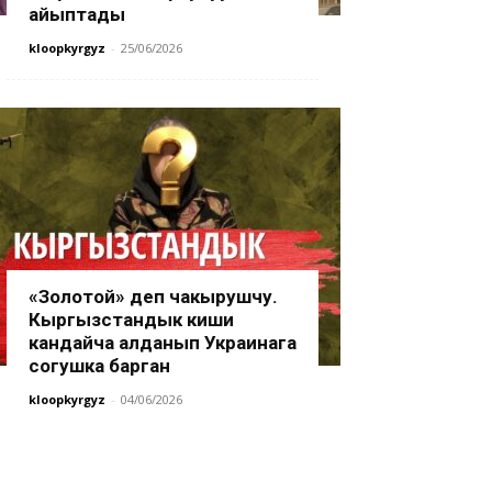
айыптады
kloopkyrgyz
-
25/06/2026
«Золотой» деп чакырушчу.
Кыргызстандык киши
кандайча алданып Украинага
согушка барган
kloopkyrgyz
-
04/06/2026