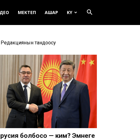
ДЕО
МЕКТЕП
АШАР
KY
Редакциянын тандоосу
русия болбосо — ким? Эмнеге