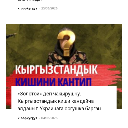
kloopkyrgyz
-
25/06/2026
«Золотой» деп чакырушчу.
Кыргызстандык киши кандайча
алданып Украинага согушка барган
kloopkyrgyz
-
04/06/2026