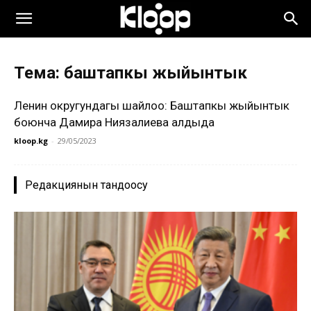
Тема: баштапкы жыйынтык
Ленин округундагы шайлоо: Баштапкы жыйынтык
боюнча Дамира Ниязалиева алдыда
kloop.kg
-
29/05/2023
Редакциянын тандоосу