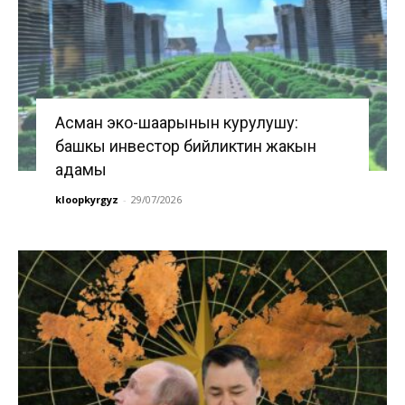
Асман эко-шаарынын курулушу:
башкы инвестор бийликтин жакын
адамы
kloopkyrgyz
-
29/07/2026