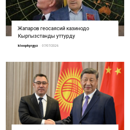
Жапаров геосаясий казинодо
Кыргызстанды уттурду
kloopkyrgyz
-
07/07/2026