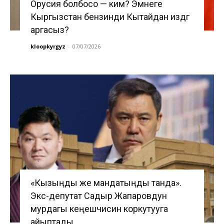
Орусия болбосо — ким? Эмнеге
Кыргызстан бензинди Кытайдан издөөгө
аргасыз?
kloopkyrgyz
-
07/07/2026
«Кызыңды же мандатыңды танда».
Экс-депутат Садыр Жапаровдун
мурдагы кеңешчисин коркутууга
айыптады