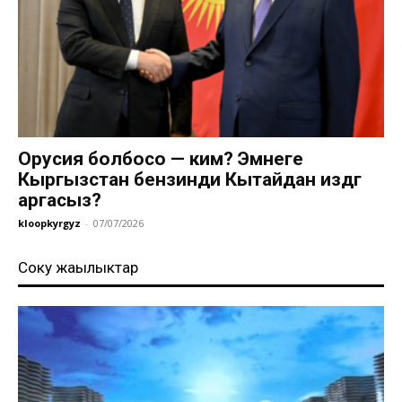
Орусия болбосо — ким? Эмнеге
Кыргызстан бензинди Кытайдан издөөгө
аргасыз?
kloopkyrgyz
-
07/07/2026
Соңку жаңылыктар