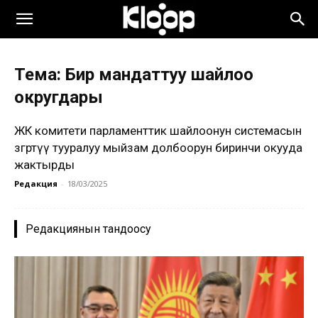
Тема: Бир мандаттуу шайлоо
округдары
ЖК комитети парламенттик шайлоонун системасын
өзгөртүү тууралуу мыйзам долбоорун биринчи окууда
жактырды
Редакция
-
18/03/2025
Редакциянын тандоосу