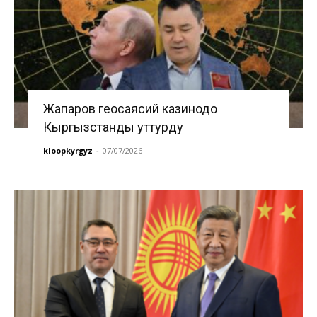
Жапаров геосаясий казинодо
Кыргызстанды уттурду
kloopkyrgyz
-
07/07/2026