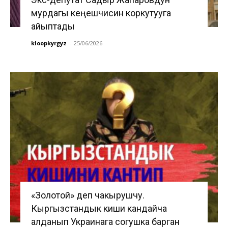
мурдагы кеңешчисин коркутууга
айыптады
kloopkyrgyz
-
25/06/2026
«Золотой» деп чакырушчу.
Кыргызстандык киши кандайча
алданып Украинага согушка барган