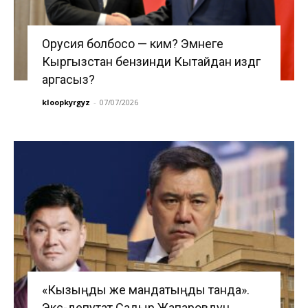
Орусия болбосо — ким? Эмнеге
Кыргызстан бензинди Кытайдан издөөгө
аргасыз?
kloopkyrgyz
-
07/07/2026
«Кызыңды же мандатыңды танда».
Экс-депутат Садыр Жапаровдун