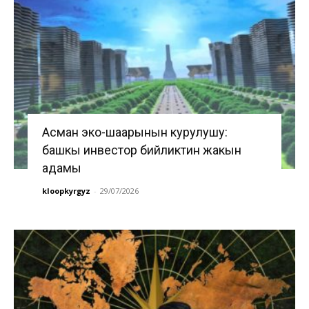
Асман эко-шаарынын курулушу:
башкы инвестор бийликтин жакын
адамы
kloopkyrgyz
-
29/07/2026