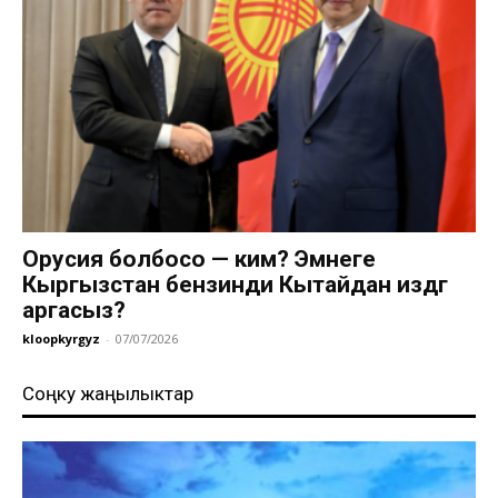
Орусия болбосо — ким? Эмнеге
Кыргызстан бензинди Кытайдан издөөгө
аргасыз?
kloopkyrgyz
-
07/07/2026
Соңку жаңылыктар