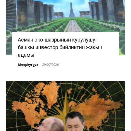
Асман эко-шаарынын курулушу:
башкы инвестор бийликтин жакын
адамы
kloopkyrgyz
-
29/07/2026