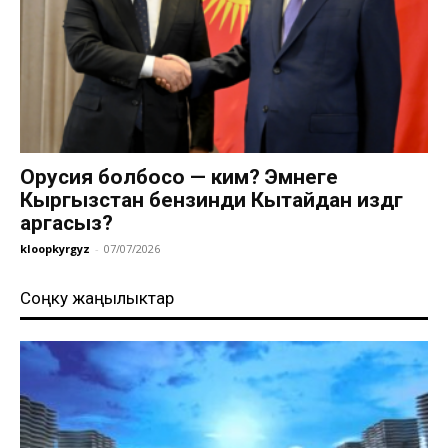
Орусия болбосо — ким? Эмнеге
Кыргызстан бензинди Кытайдан издөөгө
аргасыз?
kloopkyrgyz
-
07/07/2026
Соңку жаңылыктар