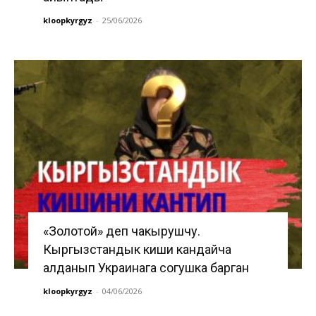
kloopkyrgyz
-
25/06/2026
«Золотой» деп чакырушчу.
Кыргызстандык киши кандайча
алданып Украинага согушка барган
kloopkyrgyz
-
04/06/2026