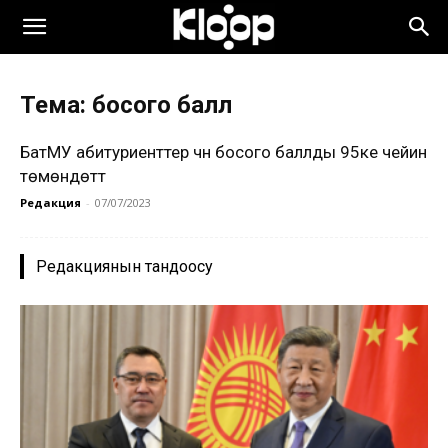
Тема: босого балл
БатМУ абитуриенттер үчүн босого баллды 95ке чейин
төмөндөттү
Редакция
-
07/07/2023
Редакциянын тандоосу