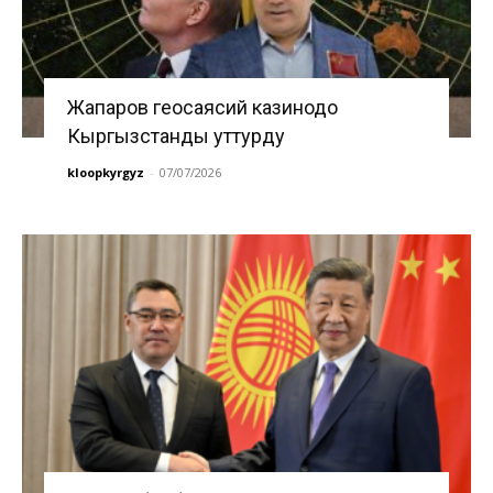
Жапаров геосаясий казинодо
Кыргызстанды уттурду
kloopkyrgyz
-
07/07/2026