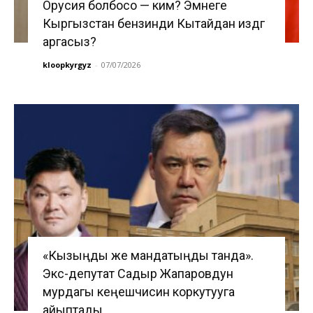
Орусия болбосо — ким? Эмнеге
Кыргызстан бензинди Кытайдан издөөгө
аргасыз?
kloopkyrgyz
-
07/07/2026
«Кызыңды же мандатыңды танда».
Экс-депутат Садыр Жапаровдун
мурдагы кеңешчисин коркутууга
айыптады