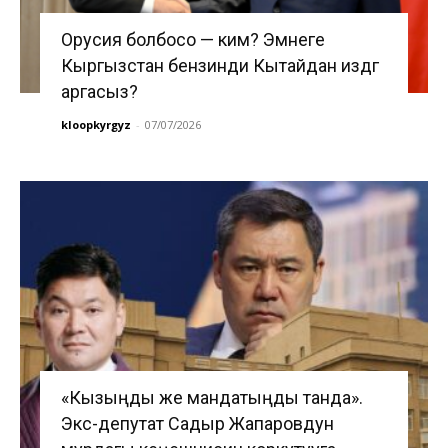
Орусия болбосо — ким? Эмнеге
Кыргызстан бензинди Кытайдан издөөгө
аргасыз?
kloopkyrgyz
-
07/07/2026
«Кызыңды же мандатыңды танда».
Экс-депутат Садыр Жапаровдун