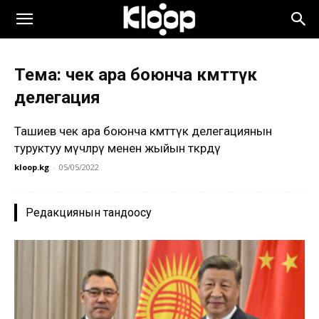
Тема: чек ара боюнча өкмөттүк
делегация
Ташиев чек ара боюнча өкмөттүк делегациянын
туруктуу мүчөлөрү менен жыйын өткөрдү
kloop.kg
-
05/05/2022
Редакциянын тандоосу