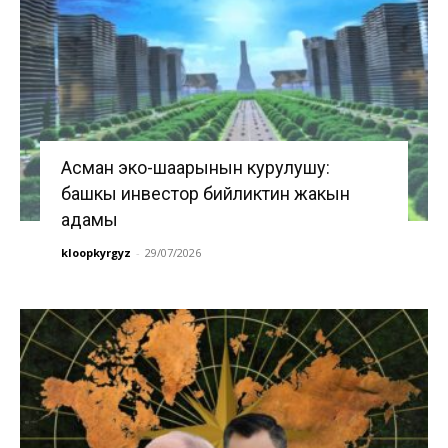
Асман эко-шаарынын курулушу:
башкы инвестор бийликтин жакын
адамы
kloopkyrgyz
-
29/07/2026