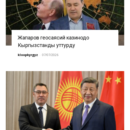
Жапаров геосаясий казинодо
Кыргызстанды уттурду
kloopkyrgyz
-
07/07/2026