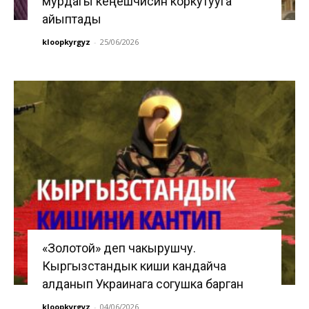
мурдагы кеңешчисин коркутууга
айыптады
kloopkyrgyz
-
25/06/2026
«Золотой» деп чакырушчу.
Кыргызстандык киши кандайча
алданып Украинага согушка барган
kloopkyrgyz
-
04/06/2026