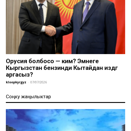
Орусия болбосо — ким? Эмнеге
Кыргызстан бензинди Кытайдан издөөгө
аргасыз?
kloopkyrgyz
-
07/07/2026
Соңку жаңылыктар