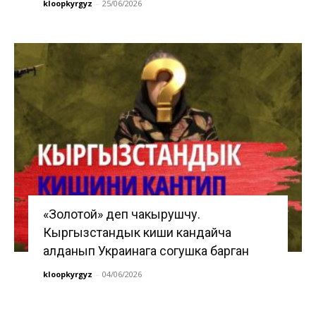
kloopkyrgyz
-
25/06/2026
«Золотой» деп чакырушчу.
Кыргызстандык киши кандайча
алданып Украинага согушка барган
kloopkyrgyz
-
04/06/2026