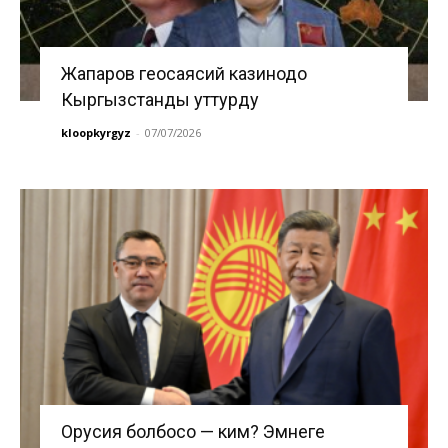
Жапаров геосаясий казинодо
Кыргызстанды уттурду
kloopkyrgyz
-
07/07/2026
Орусия болбосо — ким? Эмнеге