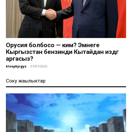
Орусия болбосо — ким? Эмнеге
Кыргызстан бензинди Кытайдан издөөгө
аргасыз?
kloopkyrgyz
-
07/07/2026
Соңку жаңылыктар