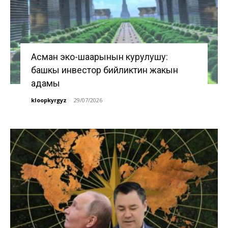
Асман эко-шаарынын курулушу:
башкы инвестор бийликтин жакын
адамы
kloopkyrgyz
-
29/07/2026