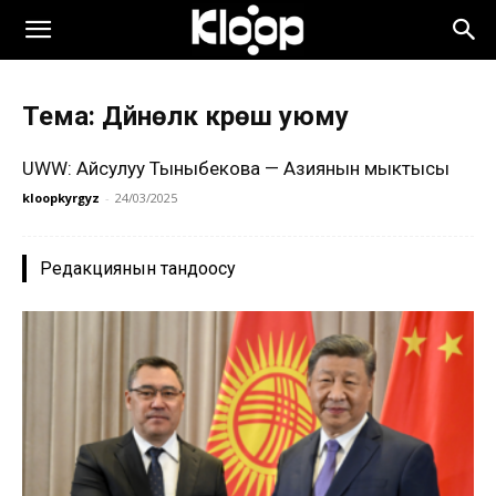
Тема: Дүйнөлүк күрөш уюму
UWW: Айсулуу Тыныбекова — Азиянын мыктысы
kloopkyrgyz
-
24/03/2025
Редакциянын тандоосу