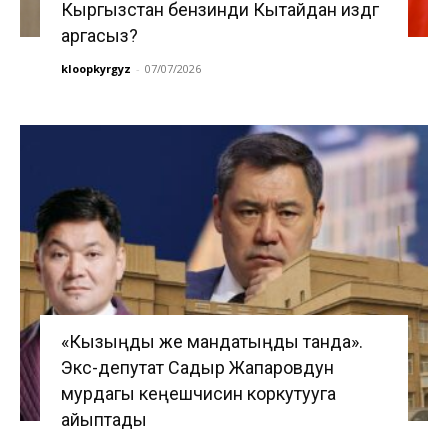
Кыргызстан бензинди Кытайдан издөөгө
аргасыз?
kloopkyrgyz
-
07/07/2026
«Кызыңды же мандатыңды танда».
Экс-депутат Садыр Жапаровдун
мурдагы кеңешчисин коркутууга
айыптады