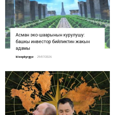
Асман эко-шаарынын курулушу:
башкы инвестор бийликтин жакын
адамы
kloopkyrgyz
-
29/07/2026