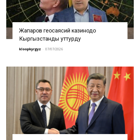
Жапаров геосаясий казинодо
Кыргызстанды уттурду
kloopkyrgyz
-
07/07/2026