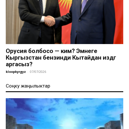
Орусия болбосо — ким? Эмнеге
Кыргызстан бензинди Кытайдан издөөгө
аргасыз?
kloopkyrgyz
-
07/07/2026
Соңку жаңылыктар