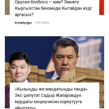
Орусия болбосо — ким? Эмнеге
Кыргызстан бензинди Кытайдан издөөгө
аргасыз?
kloopkyrgyz
-
07/07/2026
«Кызыңды же мандатыңды танда».
Экс-депутат Садыр Жапаровдун
мурдагы кеңешчисин коркутууга
айыптады