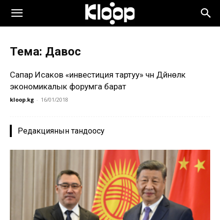
Тема: Давос
Сапар Исаков «инвестиция тартуу» үчүн Дүйнөлүк
экономикалык форумга барат
kloop.kg
-
16/01/2018
Редакциянын тандоосу