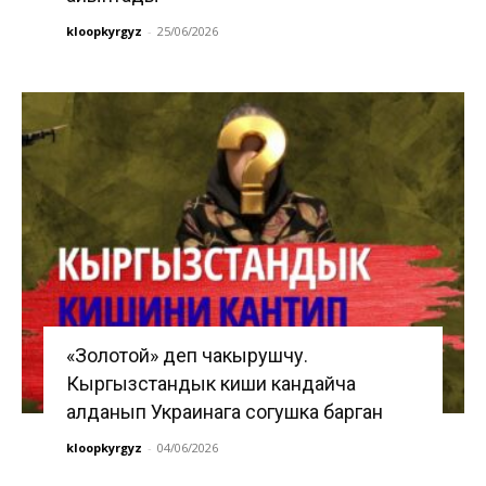
kloopkyrgyz
-
25/06/2026
«Золотой» деп чакырушчу.
Кыргызстандык киши кандайча
алданып Украинага согушка барган
kloopkyrgyz
-
04/06/2026