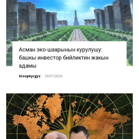
Асман эко-шаарынын курулушу:
башкы инвестор бийликтин жакын
адамы
kloopkyrgyz
-
29/07/2026