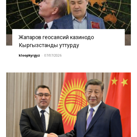
Жапаров геосаясий казинодо
Кыргызстанды уттурду
kloopkyrgyz
-
07/07/2026