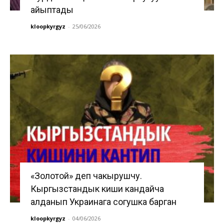
айыптады
kloopkyrgyz
-
25/06/2026
«Золотой» деп чакырушчу.
Кыргызстандык киши кандайча
алданып Украинага согушка барган
kloopkyrgyz
-
04/06/2026