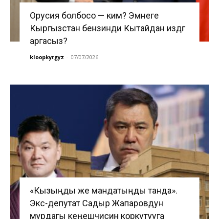
Орусия болбосо — ким? Эмнеге
Кыргызстан бензинди Кытайдан издөөгө
аргасыз?
kloopkyrgyz
-
07/07/2026
«Кызыңды же мандатыңды танда».
Экс-депутат Садыр Жапаровдун
мурдагы кеңешчисин коркутууга