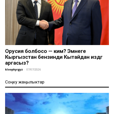
Орусия болбосо — ким? Эмнеге
Кыргызстан бензинди Кытайдан издөөгө
аргасыз?
kloopkyrgyz
-
07/07/2026
Соңку жаңылыктар