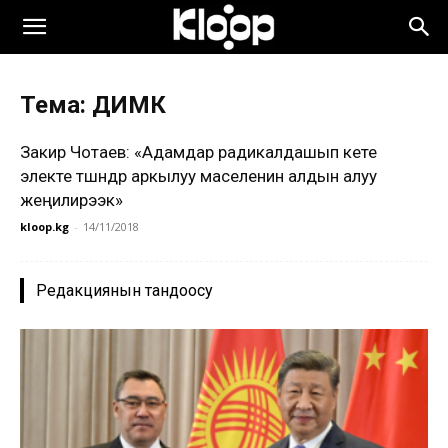
Тема: ДИМК
Закир Чотаев: «Адамдар радикалдашып кете
электе түшүндүрүү аркылуу маселенин алдын алуу
жеңилирээк»
kloop.kg
-
14/11/2018
Редакциянын тандоосу