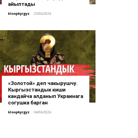
айыптады
kloopkyrgyz
-
25/06/2026
«Золотой» деп чакырушчу.
Кыргызстандык киши
кандайча алданып Украинага
согушка барган
kloopkyrgyz
-
04/06/2026