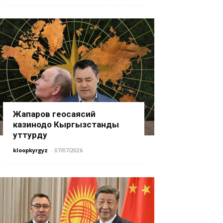
Жапаров геосаясий
казинодо Кыргызстанды
уттурду
kloopkyrgyz
-
07/07/2026