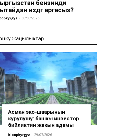
ыргызстан бензинди
ытайдан издөөгө аргасыз?
oopkyrgyz
-
07/07/2026
оңку жаңылыктар
Асман эко-шаарынын
курулушу: башкы инвестор
бийликтин жакын адамы
kloopkyrgyz
-
29/07/2026