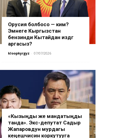
Орусия болбосо — ким?
Эмнеге Кыргызстан
бензинди Кытайдан издөөгө
аргасыз?
kloopkyrgyz
-
07/07/2026
«Кызыңды же мандатыңды
танда». Экс-депутат Садыр
Жапаровдун мурдагы
кеңешчисин коркутууга