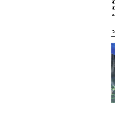
К
К
kl
С