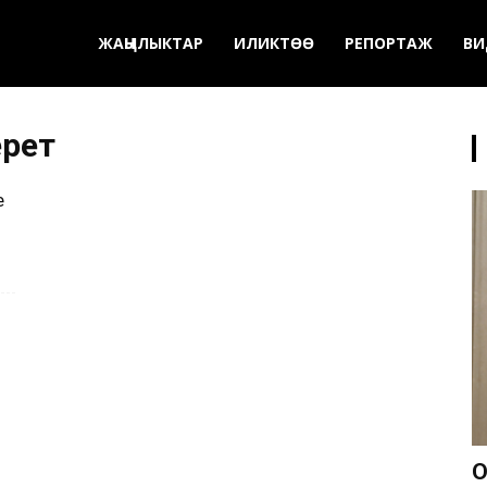
ЖАҢЫЛЫКТАР
ИЛИКТӨӨ
РЕПОРТАЖ
ВИ
ерет
е
О