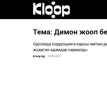
Клооп
кыргызча
Тема: Димон жооп б
Орусияда коррупцияга каршы митингд
|
жүздөгөн адамдар кармалды
kloop.kg
-
27/03/2017
Кыргызстан
жаңылыктары