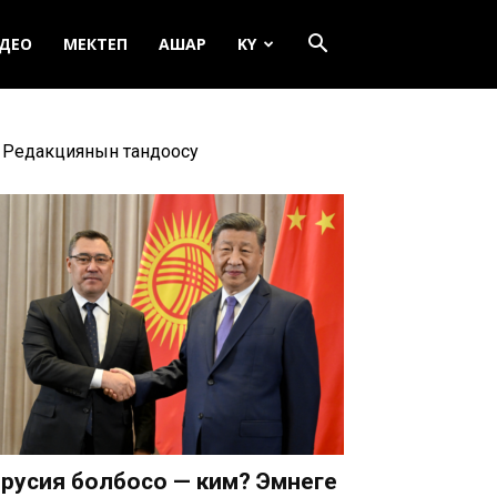
ДЕО
МЕКТЕП
АШАР
KY
Редакциянын тандоосу
русия болбосо — ким? Эмнеге