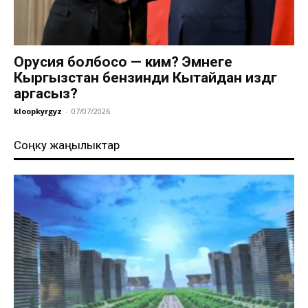
Орусия болбосо — ким? Эмнеге
Кыргызстан бензинди Кытайдан издөөгө
аргасыз?
kloopkyrgyz
-
07/07/2026
Соңку жаңылыктар