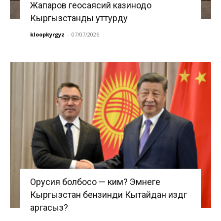
Жапаров геосаясий казинодо
Кыргызстанды уттурду
kloopkyrgyz
-
07/07/2026
Орусия болбосо — ким? Эмнеге
Кыргызстан бензинди Кытайдан издөөгө
аргасыз?