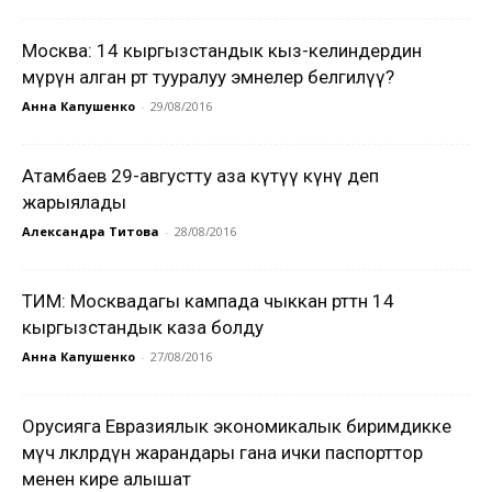
Москва: 14 кыргызстандык кыз-келиндердин
өмүрүн алган өрт тууралуу эмнелер белгилүү?
Анна Капушенко
-
29/08/2016
Атамбаев 29-августту аза күтүү күнү деп
жарыялады
Александра Титова
-
28/08/2016
ТИМ: Москвадагы кампада чыккан өрттөн 14
кыргызстандык каза болду
Анна Капушенко
-
27/08/2016
Орусияга Евразиялык экономикалык биримдикке
мүчө өлкөлөрдүн жарандары гана ички паспорттор
менен кире алышат