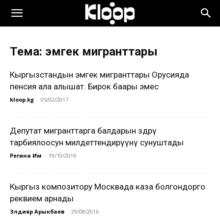
Тема: эмгек мигранттары
Кыргызстандын эмгек мигранттары Орусияда
пенсия ала алышат. Бирок баары эмес
kloop.kg
-
05/02/2017
Депутат мигранттарга балдарын өздөрү
тарбиялоосун милдеттендирүүнү сунуштады
Регина Им
-
19/10/2016
Кыргыз композитору Москвада каза болгондорго
реквием арнады
Элдияр Арыкбаев
-
29/08/2016