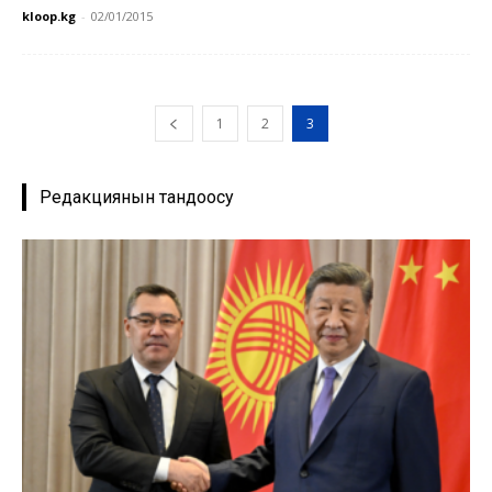
kloop.kg
-
02/01/2015
1
2
3
Редакциянын тандоосу