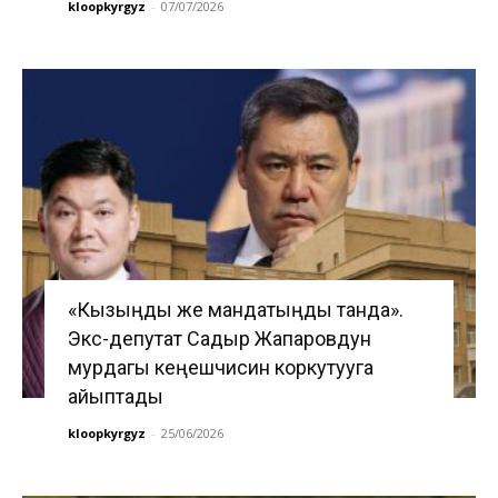
kloopkyrgyz
-
07/07/2026
«Кызыңды же мандатыңды танда».
Экс-депутат Садыр Жапаровдун
мурдагы кеңешчисин коркутууга
айыптады
kloopkyrgyz
-
25/06/2026