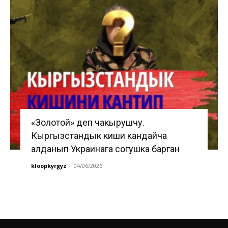
«Золотой» деп чакырушчу.
Кыргызстандык киши кандайча
алданып Украинага согушка барган
kloopkyrgyz
-
04/06/2026