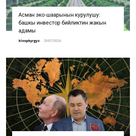
Асман эко-шаарынын курулушу:
башкы инвестор бийликтин жакын
адамы
kloopkyrgyz
-
29/07/2026