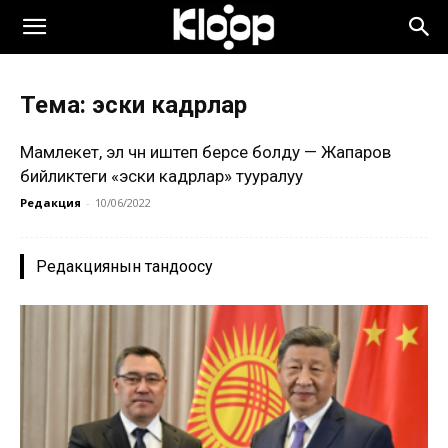
Тема: эски кадрлар
Мамлекет, эл үчүн иштеп берсе болду — Жапаров
бийликтеги «эски кадрлар» тууралуу
Редакция
-
10/06/2022
Редакциянын тандоосу