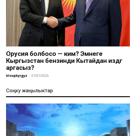
Орусия болбосо — ким? Эмнеге
Кыргызстан бензинди Кытайдан издөөгө
аргасыз?
kloopkyrgyz
-
07/07/2026
Соңку жаңылыктар