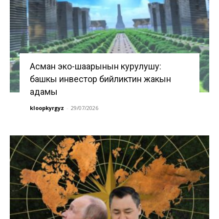
Асман эко-шаарынын курулушу:
башкы инвестор бийликтин жакын
адамы
kloopkyrgyz
-
29/07/2026