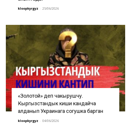
kloopkyrgyz
-
25/06/2026
«Золотой» деп чакырушчу.
Кыргызстандык киши кандайча
алданып Украинага согушка барган
kloopkyrgyz
-
04/06/2026