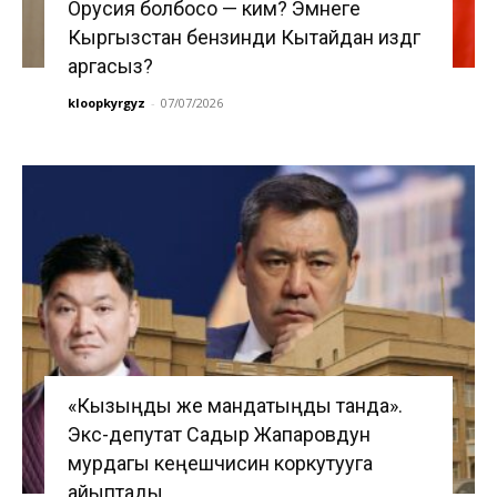
Орусия болбосо — ким? Эмнеге
Кыргызстан бензинди Кытайдан издөөгө
аргасыз?
kloopkyrgyz
-
07/07/2026
«Кызыңды же мандатыңды танда».
Экс-депутат Садыр Жапаровдун
мурдагы кеңешчисин коркутууга
айыптады