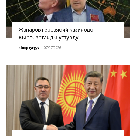
Жапаров геосаясий казинодо
Кыргызстанды уттурду
kloopkyrgyz
-
07/07/2026