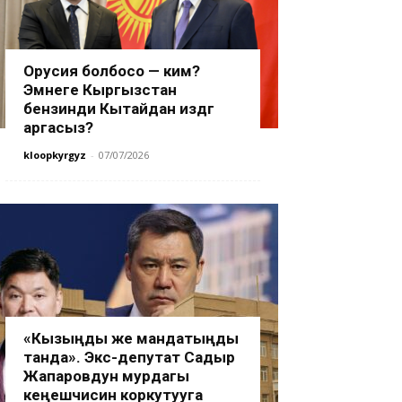
Орусия болбосо — ким?
Эмнеге Кыргызстан
бензинди Кытайдан издөөгө
аргасыз?
kloopkyrgyz
-
07/07/2026
«Кызыңды же мандатыңды
танда». Экс-депутат Садыр
Жапаровдун мурдагы
кеңешчисин коркутууга