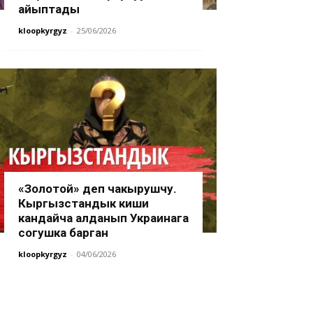
айыптады
kloopkyrgyz
-
25/06/2026
«Золотой» деп чакырушчу.
Кыргызстандык киши
кандайча алданып Украинага
согушка барган
kloopkyrgyz
-
04/06/2026