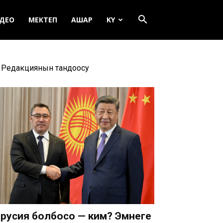
ДЕО
МЕКТЕП
АШАР
KY
Редакциянын тандоосу
русия болбосо — ким? Эмнеге