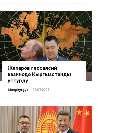
Жапаров геосаясий
казинодо Кыргызстанды
уттурду
kloopkyrgyz
-
07/07/2026