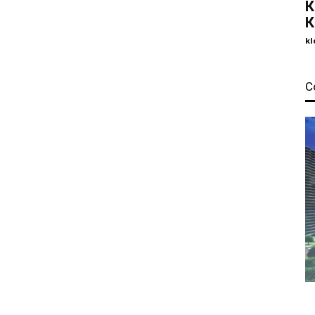
К
К
kl
С