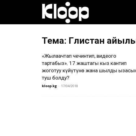
Клооп
кыргызча
Тема: Гүлистан айыл
«Жылаңачтап чечинтип, видеого
|
тартабыз». 17 жаштагы кыз кантип
жоготуу күйүтүнө жана шылдың ызасы
туш болду?
Кыргызстан
kloop.kg
-
17/04/2018
жаңылыктары