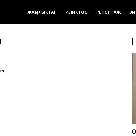
ЖАҢЫЛЫКТАР
ИЛИКТӨӨ
РЕПОРТАЖ
ВИ
ы
на
О