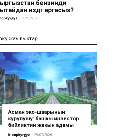
ыргызстан бензинди
ытайдан издөөгө аргасыз?
oopkyrgyz
-
07/07/2026
оңку жаңылыктар
Асман эко-шаарынын
курулушу: башкы инвестор
бийликтин жакын адамы
kloopkyrgyz
-
29/07/2026