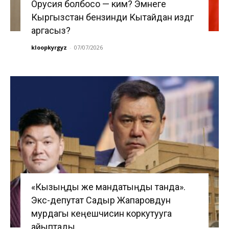
Орусия болбосо — ким? Эмнеге
Кыргызстан бензинди Кытайдан издөөгө
аргасыз?
kloopkyrgyz
-
07/07/2026
«Кызыңды же мандатыңды танда».
Экс-депутат Садыр Жапаровдун
мурдагы кеңешчисин коркутууга
айыптады