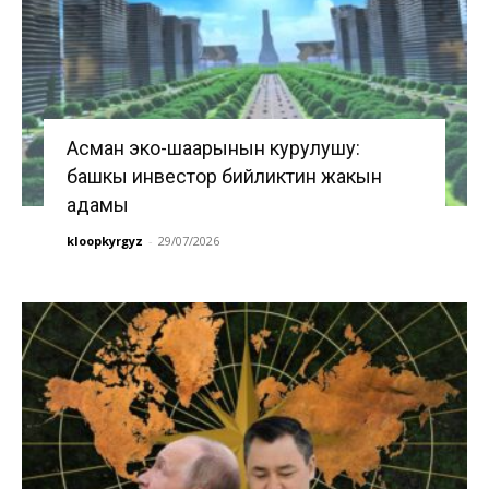
Асман эко-шаарынын курулушу:
башкы инвестор бийликтин жакын
адамы
kloopkyrgyz
-
29/07/2026