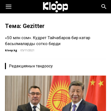
Тема: Gezitter
«50 млн сом». Кудрет Тайчабаров бир катар
басылмаларды сотко берди
kloop.kg
-
05/11/2021
Редакциянын тандоосу