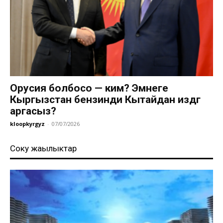
Орусия болбосо — ким? Эмнеге
Кыргызстан бензинди Кытайдан издөөгө
аргасыз?
kloopkyrgyz
-
07/07/2026
Соңку жаңылыктар