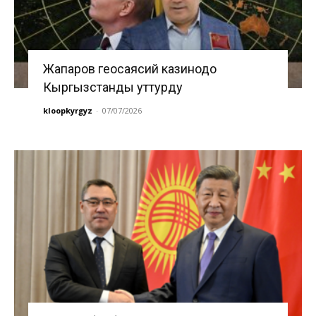
Жапаров геосаясий казинодо
Кыргызстанды уттурду
kloopkyrgyz
-
07/07/2026