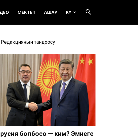
ДЕО
МЕКТЕП
АШАР
KY
Редакциянын тандоосу
русия болбосо — ким? Эмнеге