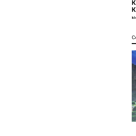
К
К
kl
С