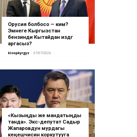
Орусия болбосо — ким?
Эмнеге Кыргызстан
бензинди Кытайдан издөөгө
аргасыз?
kloopkyrgyz
-
07/07/2026
«Кызыңды же мандатыңды
танда». Экс-депутат Садыр
Жапаровдун мурдагы
кеңешчисин коркутууга