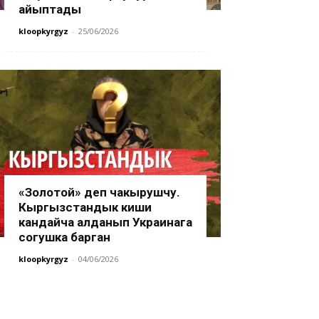
айыптады
kloopkyrgyz
-
25/06/2026
«Золотой» деп чакырушчу.
Кыргызстандык киши
кандайча алданып Украинага
согушка барган
kloopkyrgyz
-
04/06/2026