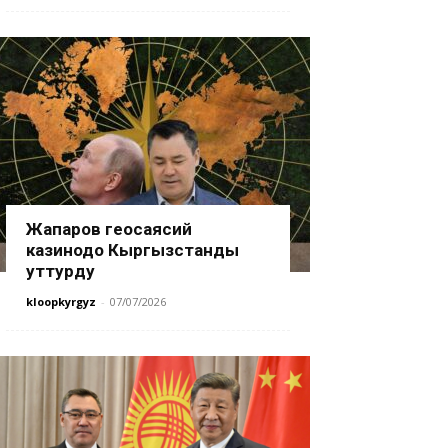
Жапаров геосаясий
казинодо Кыргызстанды
уттурду
kloopkyrgyz
-
07/07/2026