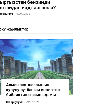
ыргызстан бензинди
ытайдан издөөгө аргасыз?
oopkyrgyz
-
07/07/2026
оңку жаңылыктар
Асман эко-шаарынын
курулушу: башкы инвестор
бийликтин жакын адамы
kloopkyrgyz
-
29/07/2026