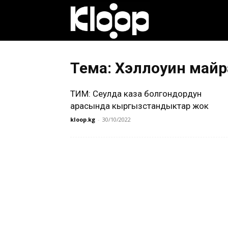
Клооп
кыргызча
Тема: Хэллоуин май
ТИМ: Сеулда каза болгондордун
|
арасында кыргызстандыктар жок
kloop.kg
-
30/10/2022
Кыргызстан
жаңылыктары