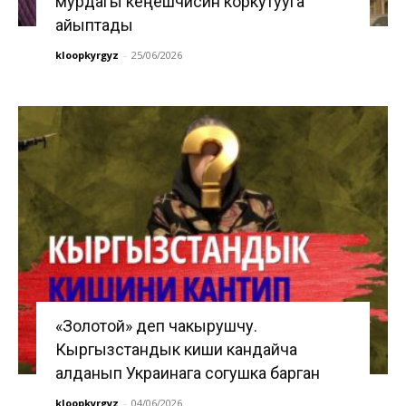
мурдагы кеңешчисин коркутууга
айыптады
kloopkyrgyz
-
25/06/2026
«Золотой» деп чакырушчу.
Кыргызстандык киши кандайча
алданып Украинага согушка барган
kloopkyrgyz
-
04/06/2026