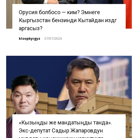
Орусия болбосо — ким? Эмнеге
Кыргызстан бензинди Кытайдан издөөгө
аргасыз?
kloopkyrgyz
-
07/07/2026
«Кызыңды же мандатыңды танда».
Экс-депутат Садыр Жапаровдун