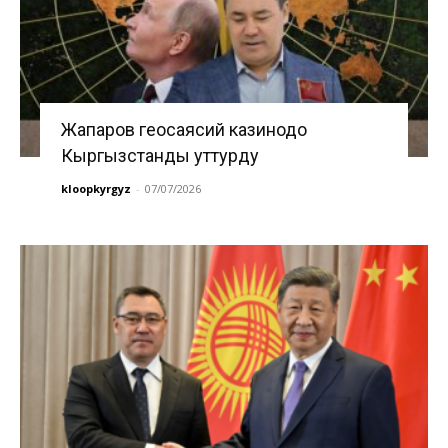
Жапаров геосаясий казинодо
Кыргызстанды уттурду
kloopkyrgyz
-
07/07/2026