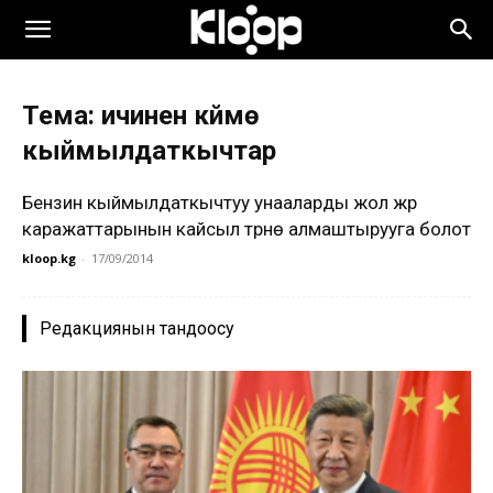
Тема: ичинен күймө
кыймылдаткычтар
Бензин кыймылдаткычтуу унааларды жол жүрүү
каражаттарынын кайсыл түрүнө алмаштырууга болот
kloop.kg
-
17/09/2014
Редакциянын тандоосу