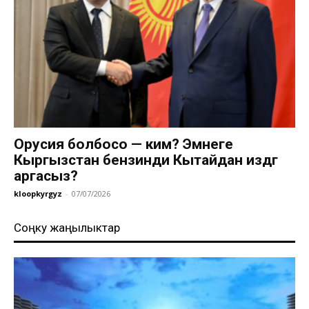
Орусия болбосо — ким? Эмнеге
Кыргызстан бензинди Кытайдан издөөгө
аргасыз?
kloopkyrgyz
-
07/07/2026
Соңку жаңылыктар