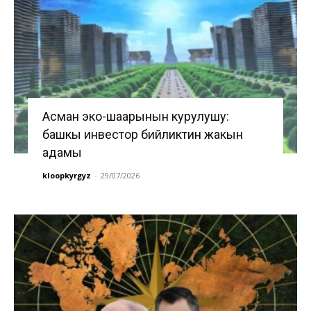
Асман эко-шаарынын курулушу:
башкы инвестор бийликтин жакын
адамы
kloopkyrgyz
-
29/07/2026