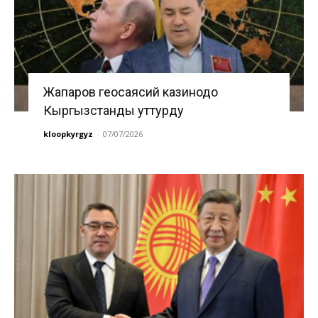
Жапаров геосаясий казинодо
Кыргызстанды уттурду
kloopkyrgyz
-
07/07/2026