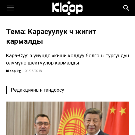
Тема: Карасуулук үч жигит
кармалды
Кара-Суу: Өз үйүндө «киши колдуу болгон» тургундун
өлүмүнө шектүүлөр кармалды
kloop.kg
-
01/03/2018
Редакциянын тандоосу