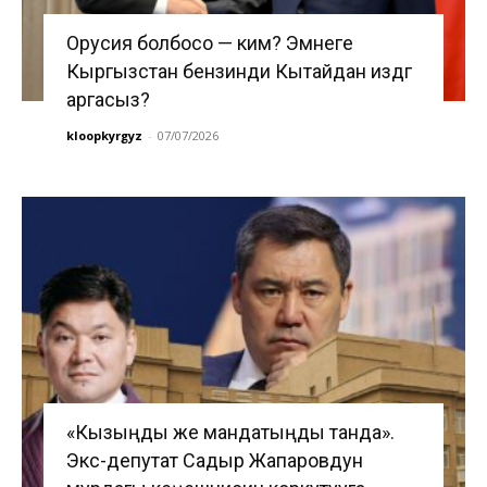
Орусия болбосо — ким? Эмнеге
Кыргызстан бензинди Кытайдан издөөгө
аргасыз?
kloopkyrgyz
-
07/07/2026
«Кызыңды же мандатыңды танда».
Экс-депутат Садыр Жапаровдун