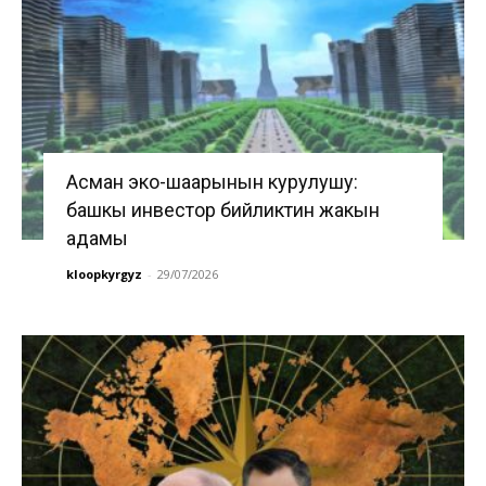
Асман эко-шаарынын курулушу:
башкы инвестор бийликтин жакын
адамы
kloopkyrgyz
-
29/07/2026