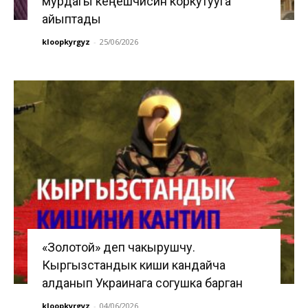
мурдагы кеңешчисин коркутууга
айыптады
kloopkyrgyz
-
25/06/2026
«Золотой» деп чакырушчу.
Кыргызстандык киши кандайча
алданып Украинага согушка барган
kloopkyrgyz
-
04/06/2026