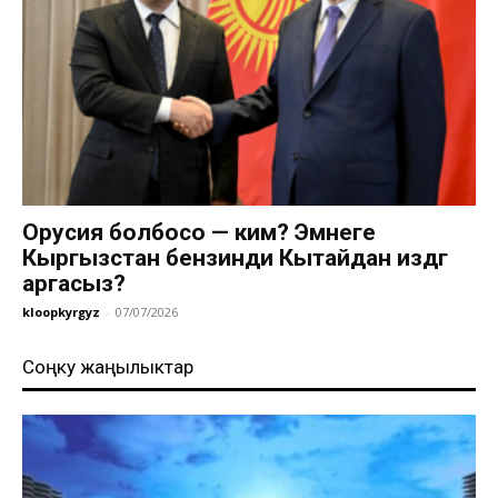
Орусия болбосо — ким? Эмнеге
Кыргызстан бензинди Кытайдан издөөгө
аргасыз?
kloopkyrgyz
-
07/07/2026
Соңку жаңылыктар