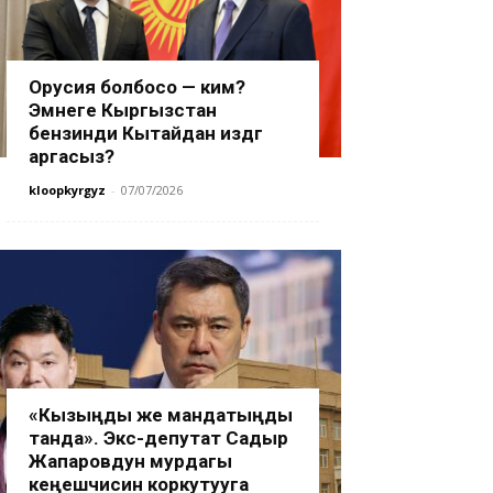
Орусия болбосо — ким?
Эмнеге Кыргызстан
бензинди Кытайдан издөөгө
аргасыз?
kloopkyrgyz
-
07/07/2026
«Кызыңды же мандатыңды
танда». Экс-депутат Садыр
Жапаровдун мурдагы
кеңешчисин коркутууга