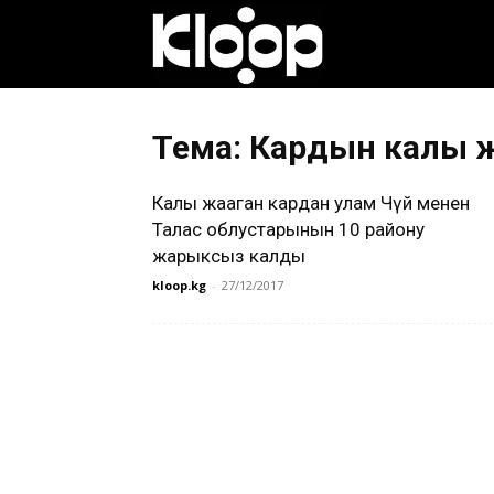
Клооп
кыргызча
Тема: Кардын калың
Калың жааган кардан улам Чүй менен
|
Талас облустарынын 10 району
жарыксыз калды
kloop.kg
-
27/12/2017
Кыргызстан
жаңылыктары