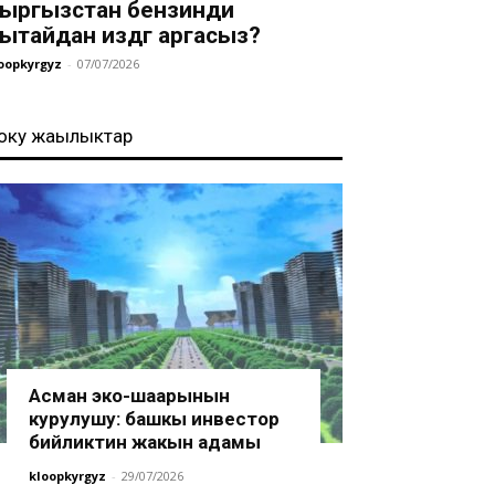
ыргызстан бензинди
ытайдан издөөгө аргасыз?
oopkyrgyz
-
07/07/2026
оңку жаңылыктар
Асман эко-шаарынын
курулушу: башкы инвестор
бийликтин жакын адамы
kloopkyrgyz
-
29/07/2026