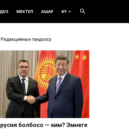
ДЕО
МЕКТЕП
АШАР
KY
Редакциянын тандоосу
русия болбосо — ким? Эмнеге