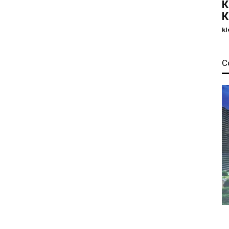
К
К
kl
С