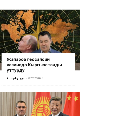
Жапаров геосаясий
казинодо Кыргызстанды
уттурду
kloopkyrgyz
-
07/07/2026