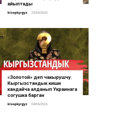
айыптады
kloopkyrgyz
-
25/06/2026
«Золотой» деп чакырушчу.
Кыргызстандык киши
кандайча алданып Украинага
согушка барган
kloopkyrgyz
-
04/06/2026