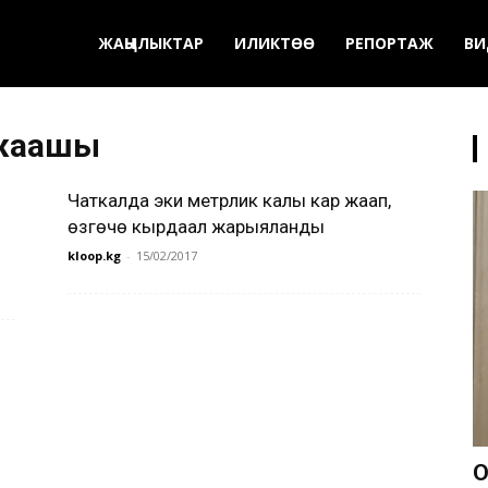
ЖАҢЫЛЫКТАР
ИЛИКТӨӨ
РЕПОРТАЖ
ВИ
 жаашы
Чаткалда эки метрлик калың кар жаап,
өзгөчө кырдаал жарыяланды
kloop.kg
-
15/02/2017
О