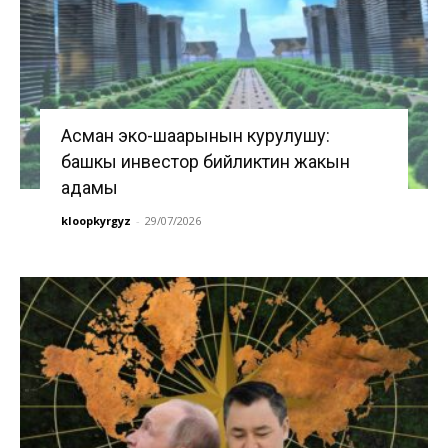
Асман эко-шаарынын курулушу:
башкы инвестор бийликтин жакын
адамы
kloopkyrgyz
-
29/07/2026