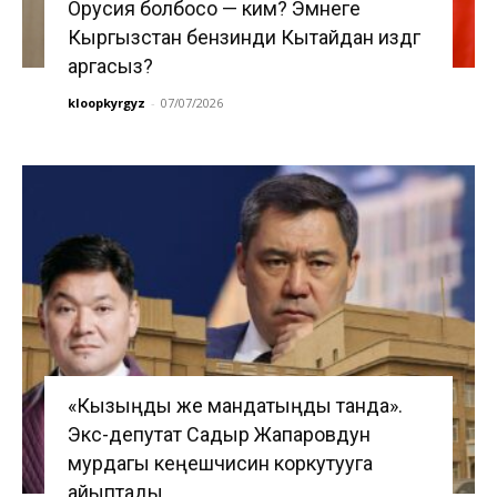
Орусия болбосо — ким? Эмнеге
Кыргызстан бензинди Кытайдан издөөгө
аргасыз?
kloopkyrgyz
-
07/07/2026
«Кызыңды же мандатыңды танда».
Экс-депутат Садыр Жапаровдун
мурдагы кеңешчисин коркутууга
айыптады