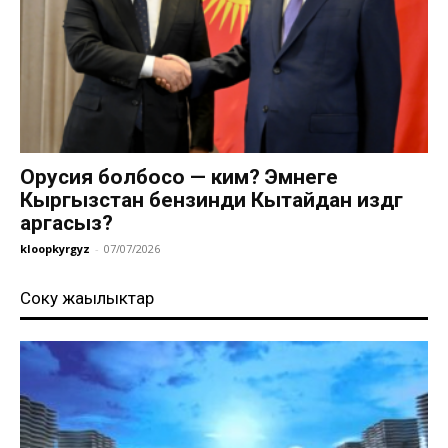
Орусия болбосо — ким? Эмнеге
Кыргызстан бензинди Кытайдан издөөгө
аргасыз?
kloopkyrgyz
-
07/07/2026
Соңку жаңылыктар