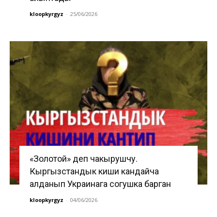
kloopkyrgyz
-
25/06/2026
«Золотой» деп чакырушчу.
Кыргызстандык киши кандайча
алданып Украинага согушка барган
kloopkyrgyz
-
04/06/2026