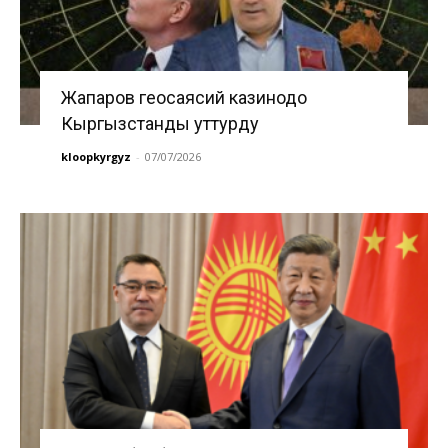
Жапаров геосаясий казинодо
Кыргызстанды уттурду
kloopkyrgyz
-
07/07/2026