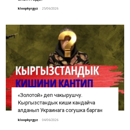
kloopkyrgyz
-
25/06/2026
«Золотой» деп чакырушчу.
Кыргызстандык киши кандайча
алданып Украинага согушка барган
kloopkyrgyz
-
04/06/2026