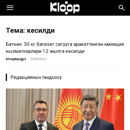
Тема: кесилди
Баткен: 30 кг баңгизат сатууга аракеттенген милиция
кызматкерлери 12 жылга кесилди
kloopkyrgyz
-
29/09/2023
Редакциянын тандоосу