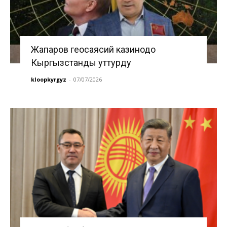
Жапаров геосаясий казинодо
Кыргызстанды уттурду
kloopkyrgyz
-
07/07/2026