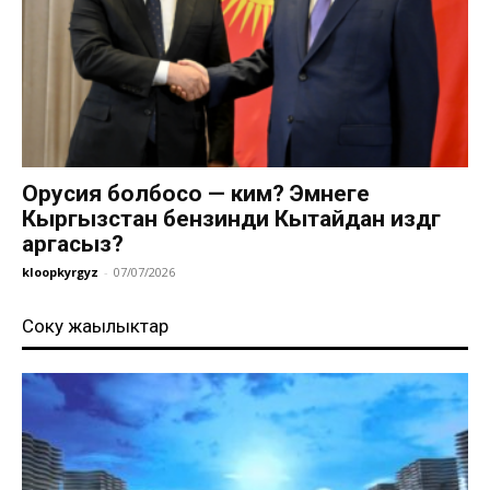
Орусия болбосо — ким? Эмнеге
Кыргызстан бензинди Кытайдан издөөгө
аргасыз?
kloopkyrgyz
-
07/07/2026
Соңку жаңылыктар