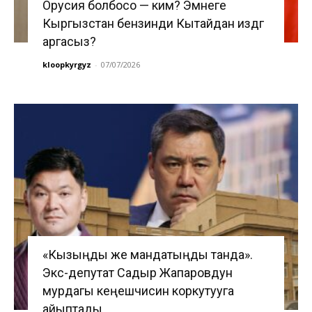
Орусия болбосо — ким? Эмнеге
Кыргызстан бензинди Кытайдан издөөгө
аргасыз?
kloopkyrgyz
-
07/07/2026
«Кызыңды же мандатыңды танда».
Экс-депутат Садыр Жапаровдун
мурдагы кеңешчисин коркутууга
айыптады