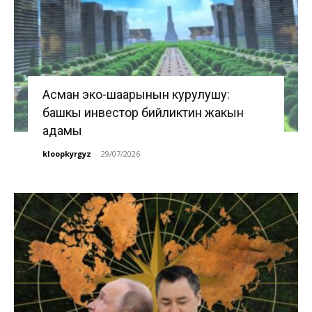
Асман эко-шаарынын курулушу:
башкы инвестор бийликтин жакын
адамы
kloopkyrgyz
-
29/07/2026