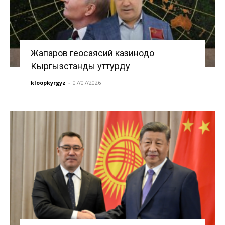
Жапаров геосаясий казинодо
Кыргызстанды уттурду
kloopkyrgyz
-
07/07/2026