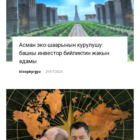
Асман эко-шаарынын курулушу:
башкы инвестор бийликтин жакын
адамы
kloopkyrgyz
-
29/07/2026