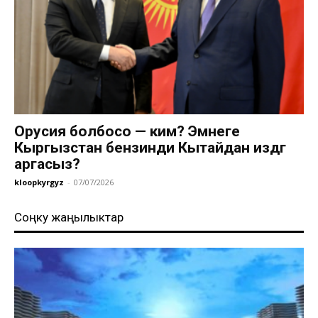
Орусия болбосо — ким? Эмнеге
Кыргызстан бензинди Кытайдан издөөгө
аргасыз?
kloopkyrgyz
-
07/07/2026
Соңку жаңылыктар