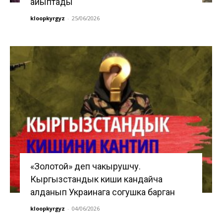
айыптады
kloopkyrgyz
-
25/06/2026
«Золотой» деп чакырушчу.
Кыргызстандык киши кандайча
алданып Украинага согушка барган
kloopkyrgyz
-
04/06/2026