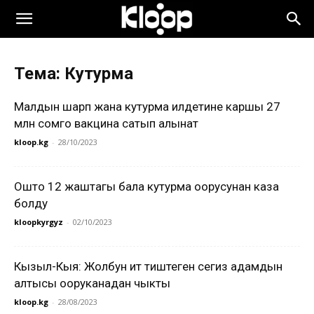
Тема: Кутурма
Малдын шарп жана кутурма илдетине каршы 27
млн сомго вакцина сатып алынат
kloop.kg
-
28/10/2023
Ошто 12 жаштагы бала кутурма оорусунан каза
болду
kloopkyrgyz
-
02/10/2023
Кызыл-Кыя: Жолбун ит тиштеген сегиз адамдын
алтысы ооруканадан чыкты
kloop.kg
-
28/08/2023