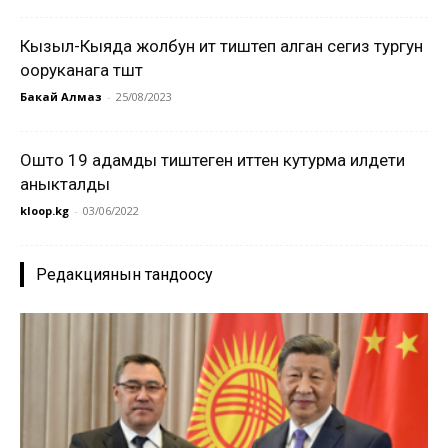
Кызыл-Кыяда жолбун ит тиштеп алган сегиз тургун
ооруканага түштү
Бакай Алмаз
-
25/08/2023
Ошто 19 адамды тиштеген иттен кутурма илдети
аныкталды
kloop.kg
-
03/06/2022
Редакциянын тандоосу