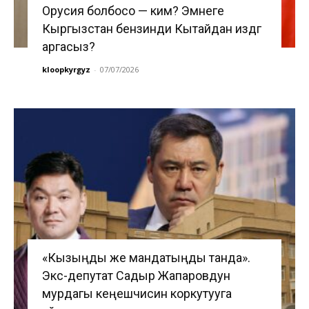
Орусия болбосо — ким? Эмнеге
Кыргызстан бензинди Кытайдан издөөгө
аргасыз?
kloopkyrgyz
-
07/07/2026
«Кызыңды же мандатыңды танда».
Экс-депутат Садыр Жапаровдун
мурдагы кеңешчисин коркутууга