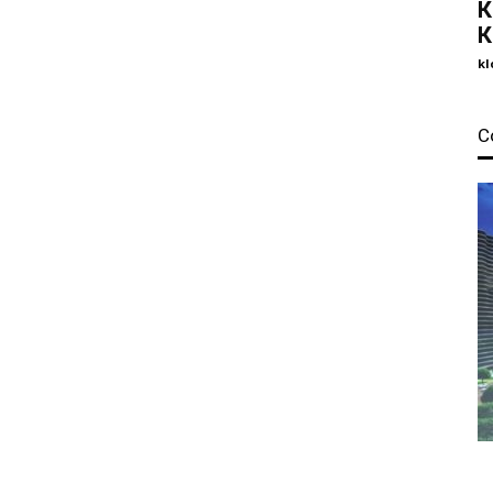
К
К
kl
С