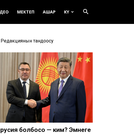
ДЕО
МЕКТЕП
АШАР
KY
Редакциянын тандоосу
русия болбосо — ким? Эмнеге