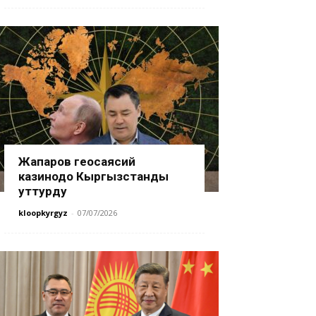
Жапаров геосаясий
казинодо Кыргызстанды
уттурду
kloopkyrgyz
-
07/07/2026