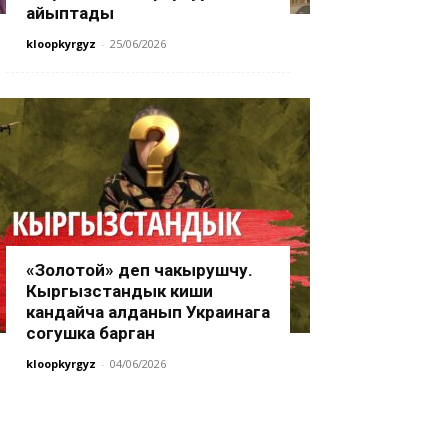
айыптады
kloopkyrgyz
-
25/06/2026
«Золотой» деп чакырушчу.
Кыргызстандык киши
кандайча алданып Украинага
согушка барган
kloopkyrgyz
-
04/06/2026