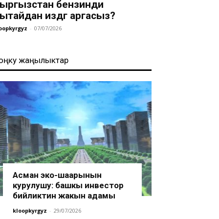
ыргызстан бензинди
ытайдан издөөгө аргасыз?
oopkyrgyz
-
07/07/2026
оңку жаңылыктар
Асман эко-шаарынын
курулушу: башкы инвестор
бийликтин жакын адамы
kloopkyrgyz
-
29/07/2026