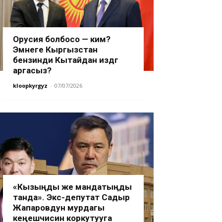
Орусия болбосо — ким?
Эмнеге Кыргызстан
бензинди Кытайдан издөөгө
аргасыз?
kloopkyrgyz
-
07/07/2026
«Кызыңды же мандатыңды
танда». Экс-депутат Садыр
Жапаровдун мурдагы
кеңешчисин коркутууга