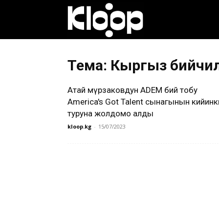
Клооп
кыргызча
Тема: Кыргыз бийчи
Атай Өмүрзаковдун ADEM бий тобу
|
America's Got Talent сынагынын кийинк
туруна жолдомо алды
kloop.kg
-
15/07/2023
Кыргызстан
жаңылыктары