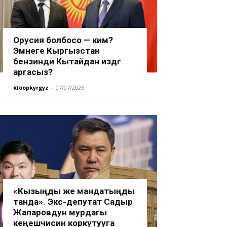
Орусия болбосо — ким?
Эмнеге Кыргызстан
бензинди Кытайдан издөөгө
аргасыз?
kloopkyrgyz
-
07/07/2026
«Кызыңды же мандатыңды
танда». Экс-депутат Садыр
Жапаровдун мурдагы
кеңешчисин коркутууга