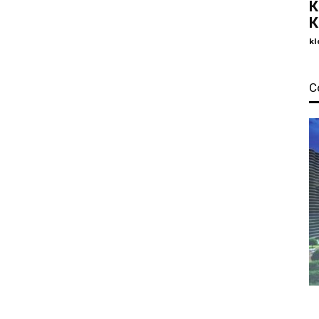
К
К
kl
С