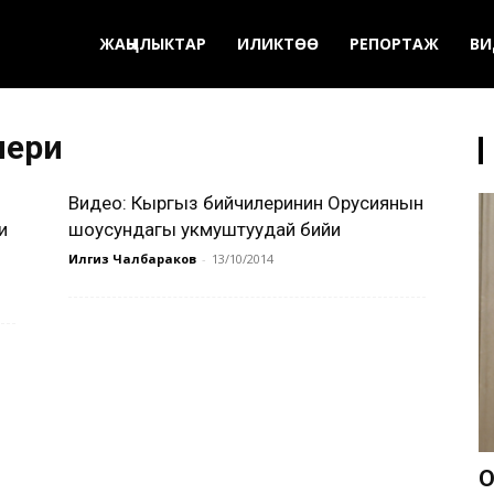
ЖАҢЫЛЫКТАР
ИЛИКТӨӨ
РЕПОРТАЖ
ВИ
лери
Видео: Кыргыз бийчилеринин Орусиянын
и
шоусундагы укмуштуудай бийи
Илгиз Чалбараков
-
13/10/2014
О