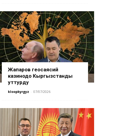
Жапаров геосаясий
казинодо Кыргызстанды
уттурду
kloopkyrgyz
-
07/07/2026