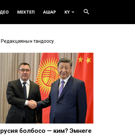
ДЕО
МЕКТЕП
АШАР
KY
Редакциянын тандоосу
русия болбосо — ким? Эмнеге