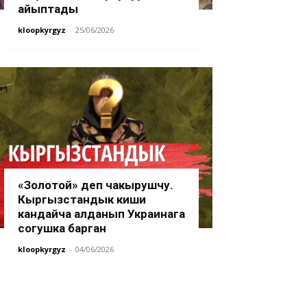
айыптады
kloopkyrgyz
-
25/06/2026
«Золотой» деп чакырушчу.
Кыргызстандык киши
кандайча алданып Украинага
согушка барган
kloopkyrgyz
-
04/06/2026