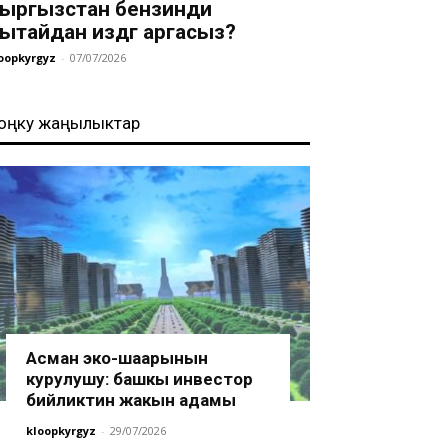
ыргызстан бензинди
ытайдан издөөгө аргасыз?
oopkyrgyz
-
07/07/2026
оңку жаңылыктар
Асман эко-шаарынын
курулушу: башкы инвестор
бийликтин жакын адамы
kloopkyrgyz
-
29/07/2026