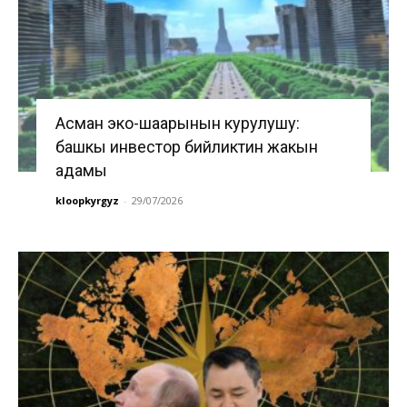
Асман эко-шаарынын курулушу:
башкы инвестор бийликтин жакын
адамы
kloopkyrgyz
-
29/07/2026