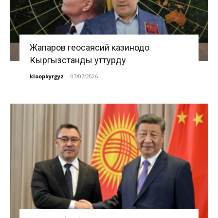
Жапаров геосаясий казинодо
Кыргызстанды уттурду
kloopkyrgyz
-
07/07/2026