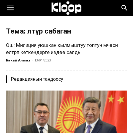
Тема: өлтүрө сабаган
Ош: Милиция уюшкан кылмыштуу топтун мүчөсүн
өлтүрүп кеткендерге издөө салды
Бакай Алмаз
-
13/01/2023
Редакциянын тандоосу