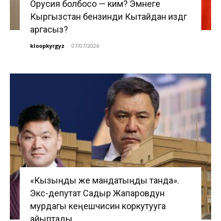
Орусия болбосо — ким? Эмнеге
Кыргызстан бензинди Кытайдан издөөгө
аргасыз?
kloopkyrgyz
-
07/07/2026
«Кызыңды же мандатыңды танда».
Экс-депутат Садыр Жапаровдун
мурдагы кеңешчисин коркутууга
айыптады