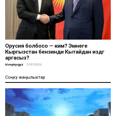
Орусия болбосо — ким? Эмнеге
Кыргызстан бензинди Кытайдан издөөгө
аргасыз?
kloopkyrgyz
-
07/07/2026
Соңку жаңылыктар