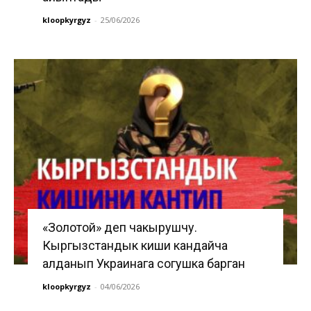
kloopkyrgyz
-
25/06/2026
«Золотой» деп чакырушчу.
Кыргызстандык киши кандайча
алданып Украинага согушка барган
kloopkyrgyz
-
04/06/2026