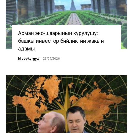
Асман эко-шаарынын курулушу:
башкы инвестор бийликтин жакын
адамы
kloopkyrgyz
-
29/07/2026