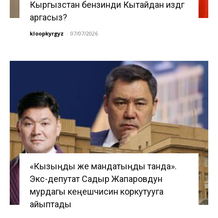
Кыргызстан бензинди Кытайдан издөөгө
аргасыз?
kloopkyrgyz
-
07/07/2026
«Кызыңды же мандатыңды танда».
Экс-депутат Садыр Жапаровдун
мурдагы кеңешчисин коркутууга
айыптады