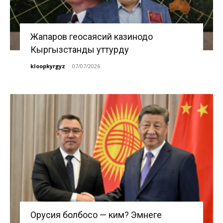
Жапаров геосаясий казинодо
Кыргызстанды уттурду
kloopkyrgyz
-
07/07/2026
Орусия болбосо — ким? Эмнеге