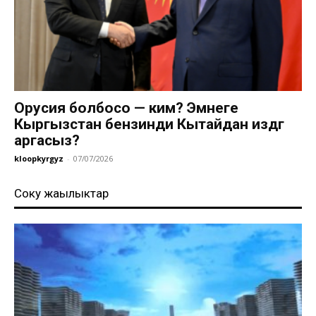
Орусия болбосо — ким? Эмнеге
Кыргызстан бензинди Кытайдан издөөгө
аргасыз?
kloopkyrgyz
-
07/07/2026
Соңку жаңылыктар