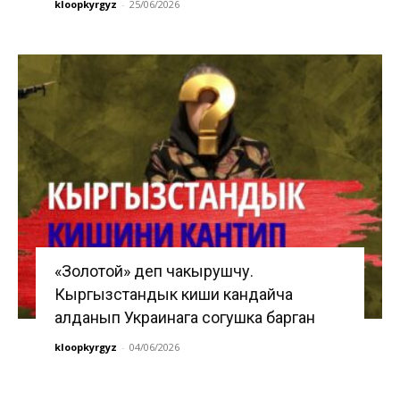
kloopkyrgyz
-
25/06/2026
«Золотой» деп чакырушчу.
Кыргызстандык киши кандайча
алданып Украинага согушка барган
kloopkyrgyz
-
04/06/2026