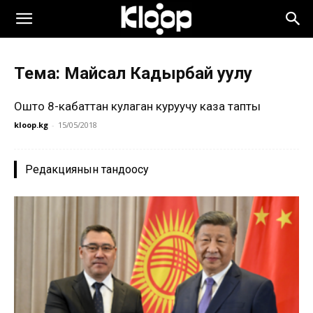
Тема: Майсал Кадырбай уулу
Ошто 8-кабаттан кулаган куруучу каза тапты
kloop.kg
-
15/05/2018
Редакциянын тандоосу