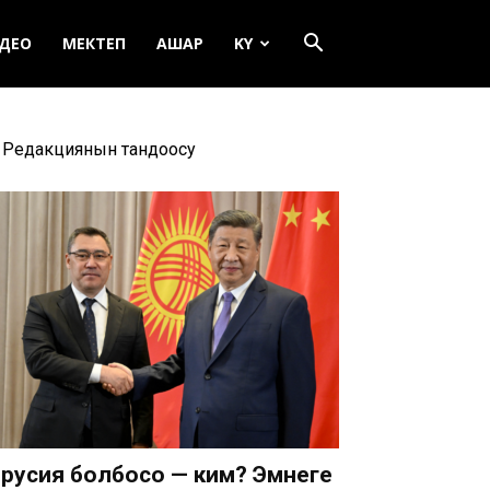
ДЕО
МЕКТЕП
АШАР
KY
Редакциянын тандоосу
русия болбосо — ким? Эмнеге