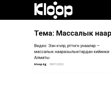
Клооп
кыргызча
Тема: Массалык наа
Видео: Ээн көчөлөр, өрттөнгөн унаалар —
|
массалык нааразылыктардан кийинки
Алматы
kloop.kg
-
08/01/2022
Кыргызстан
жаңылыктары