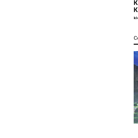
К
К
kl
С