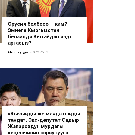
Орусия болбосо — ким?
Эмнеге Кыргызстан
бензинди Кытайдан издөөгө
аргасыз?
kloopkyrgyz
-
07/07/2026
«Кызыңды же мандатыңды
танда». Экс-депутат Садыр
Жапаровдун мурдагы
кеңешчисин коркутууга