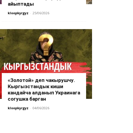
айыптады
kloopkyrgyz
-
25/06/2026
«Золотой» деп чакырушчу.
Кыргызстандык киши
кандайча алданып Украинага
согушка барган
kloopkyrgyz
-
04/06/2026