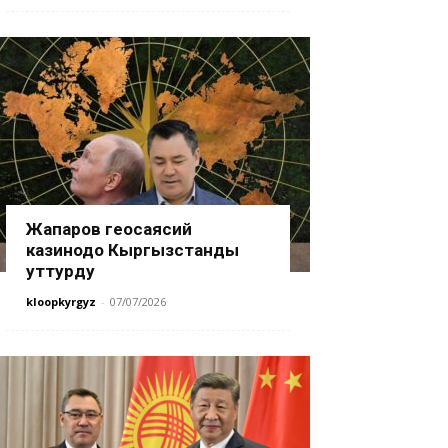
Жапаров геосаясий
казинодо Кыргызстанды
уттурду
kloopkyrgyz
-
07/07/2026