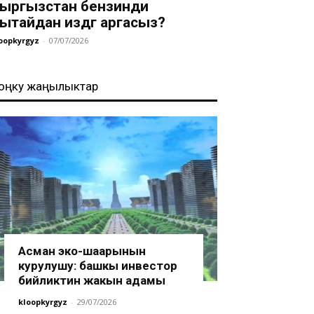
ыргызстан бензинди
ытайдан издөөгө аргасыз?
oopkyrgyz
-
07/07/2026
оңку жаңылыктар
Асман эко-шаарынын
курулушу: башкы инвестор
бийликтин жакын адамы
kloopkyrgyz
-
29/07/2026