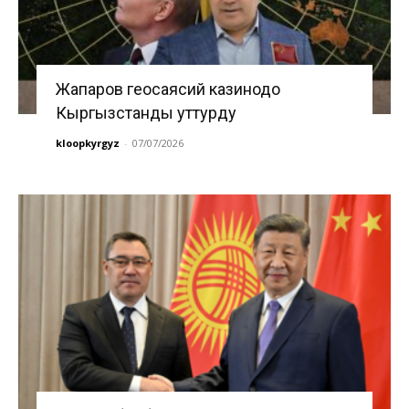
Жапаров геосаясий казинодо
Кыргызстанды уттурду
kloopkyrgyz
-
07/07/2026