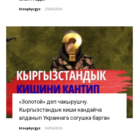
kloopkyrgyz
-
25/06/2026
«Золотой» деп чакырушчу.
Кыргызстандык киши кандайча
алданып Украинага согушка барган
kloopkyrgyz
-
04/06/2026