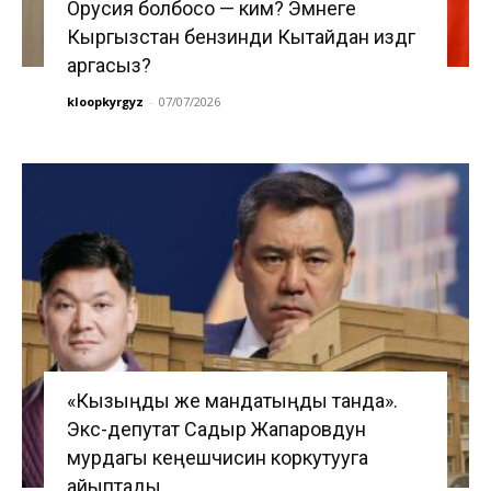
Орусия болбосо — ким? Эмнеге
Кыргызстан бензинди Кытайдан издөөгө
аргасыз?
kloopkyrgyz
-
07/07/2026
«Кызыңды же мандатыңды танда».
Экс-депутат Садыр Жапаровдун
мурдагы кеңешчисин коркутууга
айыптады