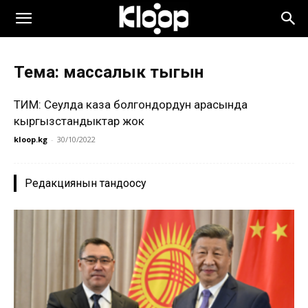
Тема: массалык тыгын
ТИМ: Сеулда каза болгондордун арасында
кыргызстандыктар жок
kloop.kg
-
30/10/2022
Редакциянын тандоосу