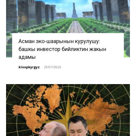
Асман эко-шаарынын курулушу:
башкы инвестор бийликтин жакын
адамы
kloopkyrgyz
-
29/07/2026