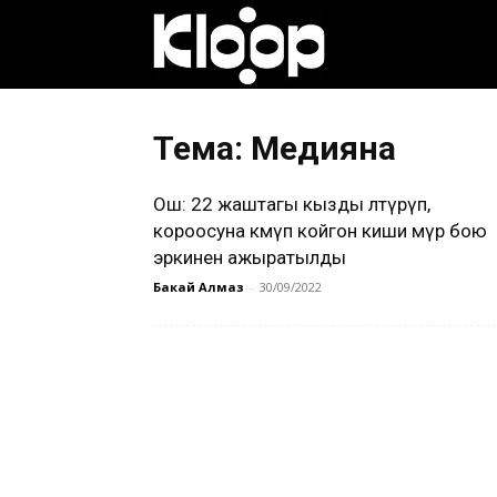
Клооп
кыргызча
Тема: Медияна
Ош: 22 жаштагы кызды өлтүрүп,
|
короосуна көмүп койгон киши өмүр бою
эркинен ажыратылды
Бакай Алмаз
-
30/09/2022
Кыргызстан
жаңылыктары