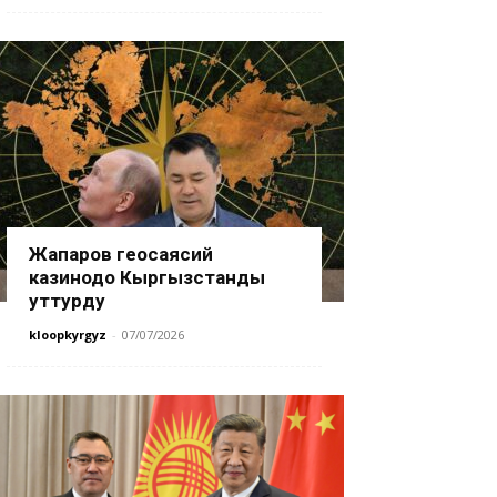
Жапаров геосаясий
казинодо Кыргызстанды
уттурду
kloopkyrgyz
-
07/07/2026