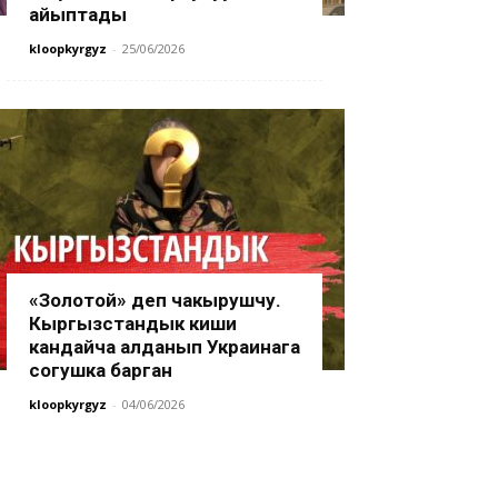
айыптады
kloopkyrgyz
-
25/06/2026
«Золотой» деп чакырушчу.
Кыргызстандык киши
кандайча алданып Украинага
согушка барган
kloopkyrgyz
-
04/06/2026