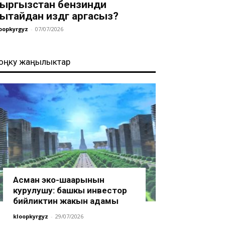
ыргызстан бензинди
ытайдан издөөгө аргасыз?
oopkyrgyz
-
07/07/2026
оңку жаңылыктар
Асман эко-шаарынын
курулушу: башкы инвестор
бийликтин жакын адамы
kloopkyrgyz
-
29/07/2026