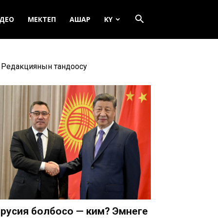
ДЕО
МЕКТЕП
АШАР
KY
Редакциянын тандоосу
русия болбосо — ким? Эмнеге