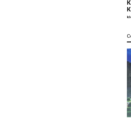
К
К
kl
С