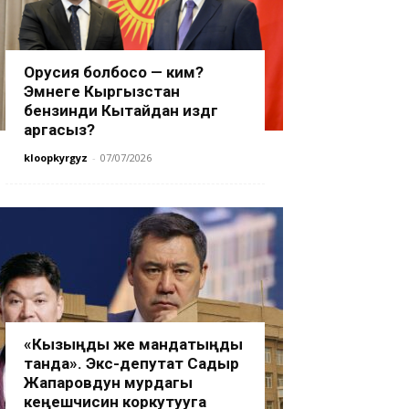
Орусия болбосо — ким?
Эмнеге Кыргызстан
бензинди Кытайдан издөөгө
аргасыз?
kloopkyrgyz
-
07/07/2026
«Кызыңды же мандатыңды
танда». Экс-депутат Садыр
Жапаровдун мурдагы
кеңешчисин коркутууга