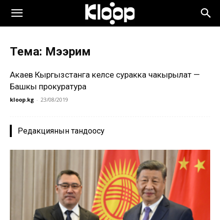
Тема: Мээрим
Акаев Кыргызстанга келсе суракка чакырылат —
Башкы прокуратура
kloop.kg
-
23/08/2019
Редакциянын тандоосу