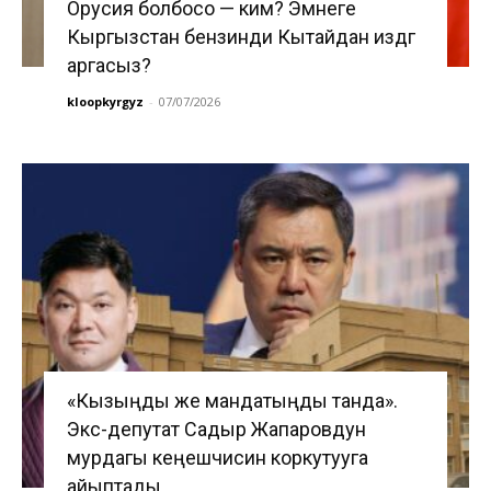
Орусия болбосо — ким? Эмнеге
Кыргызстан бензинди Кытайдан издөөгө
аргасыз?
kloopkyrgyz
-
07/07/2026
«Кызыңды же мандатыңды танда».
Экс-депутат Садыр Жапаровдун
мурдагы кеңешчисин коркутууга
айыптады