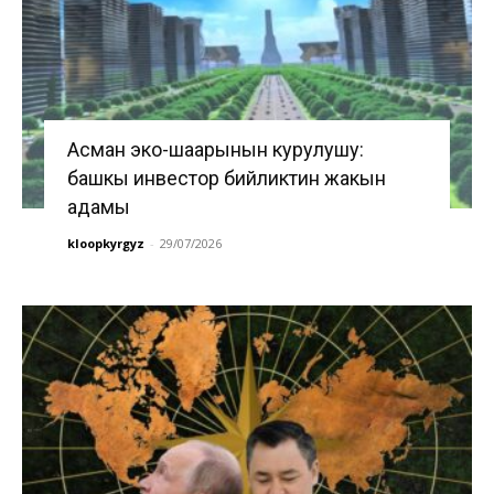
Асман эко-шаарынын курулушу:
башкы инвестор бийликтин жакын
адамы
kloopkyrgyz
-
29/07/2026