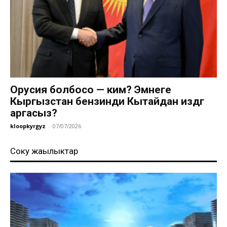
Орусия болбосо — ким? Эмнеге
Кыргызстан бензинди Кытайдан издөөгө
аргасыз?
kloopkyrgyz
-
07/07/2026
Соңку жаңылыктар