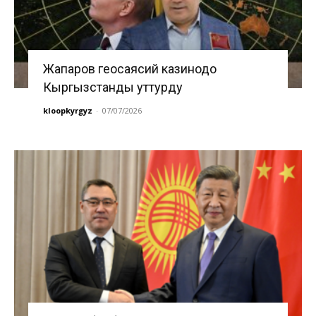
Жапаров геосаясий казинодо
Кыргызстанды уттурду
kloopkyrgyz
-
07/07/2026