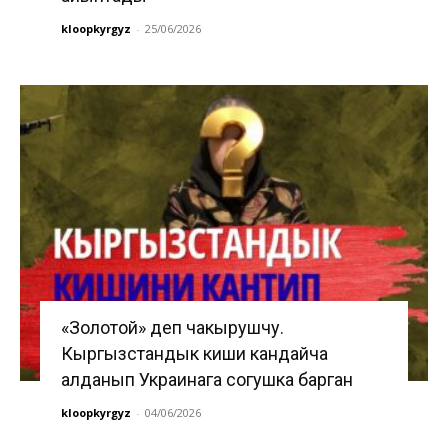
kloopkyrgyz
-
25/06/2026
«Золотой» деп чакырушчу.
Кыргызстандык киши кандайча
алданып Украинага согушка барган
kloopkyrgyz
-
04/06/2026