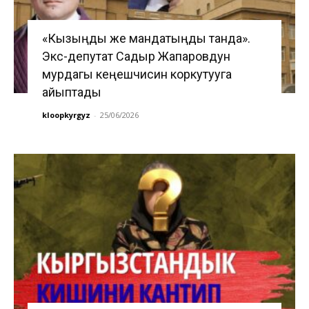
«Кызыңды же мандатыңды танда».
Экс-депутат Садыр Жапаровдун
мурдагы кеңешчисин коркутууга
айыптады
kloopkyrgyz
-
25/06/2026