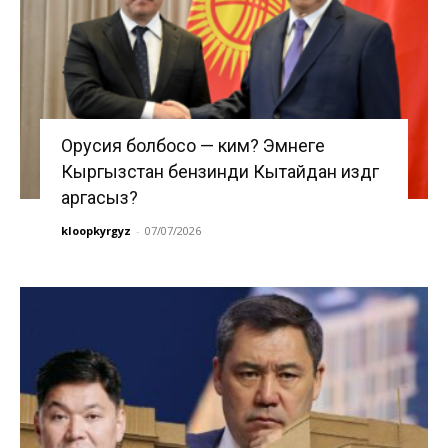
Орусия болбосо — ким? Эмнеге
Кыргызстан бензинди Кытайдан издөөгө
аргасыз?
kloopkyrgyz
-
07/07/2026