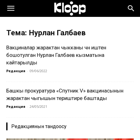
Тема: Нурлан Галбаев
Вакциналар жарактан чыкканы үчүн иштен
бошотулган Нурлан Галбаев кызматына
кайтарылды
Редакция
-
09/06/2022
Башкы прокуратура «Спутник V» вакцинасынын
жарактан чыгышын териштире баштады
Редакция
-
24/05/2021
Редакциянын тандоосу