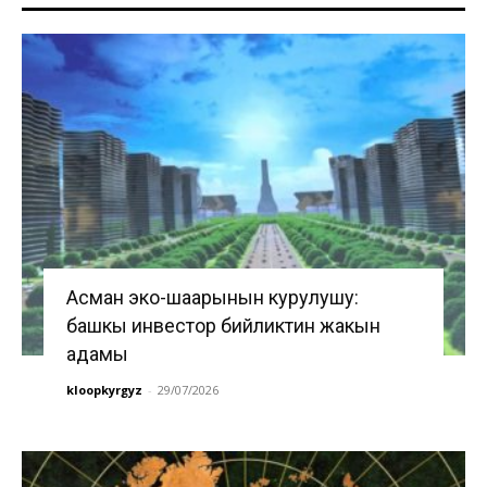
Асман эко-шаарынын курулушу:
башкы инвестор бийликтин жакын
адамы
kloopkyrgyz
-
29/07/2026