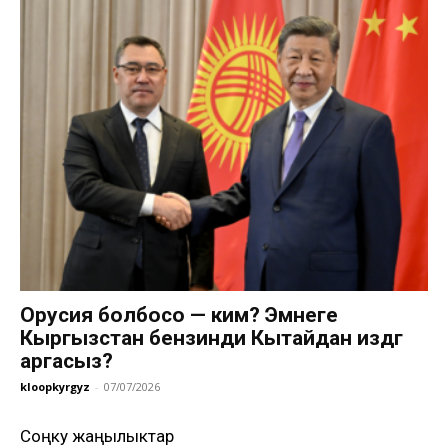
Орусия болбосо — ким? Эмнеге
Кыргызстан бензинди Кытайдан издөөгө
аргасыз?
kloopkyrgyz
-
07/07/2026
Соңку жаңылыктар