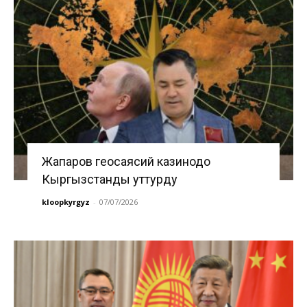
Жапаров геосаясий казинодо
Кыргызстанды уттурду
kloopkyrgyz
-
07/07/2026