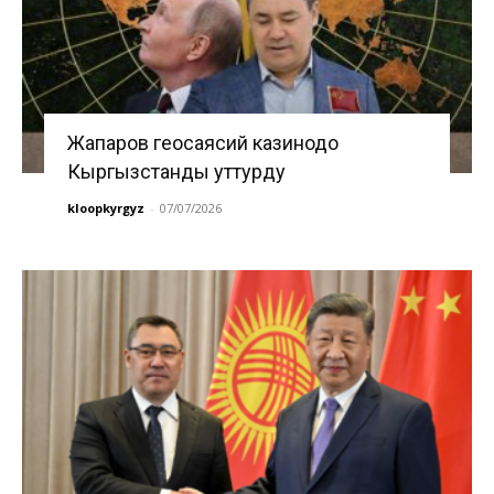
Жапаров геосаясий казинодо
Кыргызстанды уттурду
kloopkyrgyz
-
07/07/2026