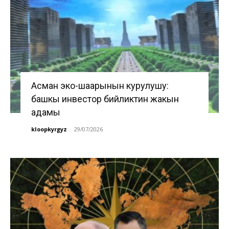
Асман эко-шаарынын курулушу:
башкы инвестор бийликтин жакын
адамы
kloopkyrgyz
-
29/07/2026