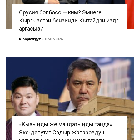
Орусия болбосо — ким? Эмнеге
Кыргызстан бензинди Кытайдан издөөгө
аргасыз?
kloopkyrgyz
-
07/07/2026
«Кызыңды же мандатыңды танда».
Экс-депутат Садыр Жапаровдун