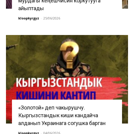
мурдагы кеңешчисин коркутууга
айыптады
kloopkyrgyz
-
25/06/2026
«Золотой» деп чакырушчу.
Кыргызстандык киши кандайча
алданып Украинага согушка барган
kloopkyrgyz
-
04/06/2026