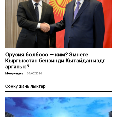
Орусия болбосо — ким? Эмнеге
Кыргызстан бензинди Кытайдан издөөгө
аргасыз?
kloopkyrgyz
-
07/07/2026
Соңку жаңылыктар