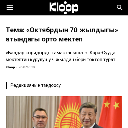
Тема: «Октябрдын 70 жылдыгы»
атындагы орто мектеп
«Балдар коридордо тамактанышат». Кара-Сууда
мектептин курулушу үч жылдан бери токтоп турат
Kloop
-
20/02/2020
Редакциянын тандоосу