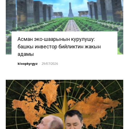
Асман эко-шаарынын курулушу:
башкы инвестор бийликтин жакын
адамы
kloopkyrgyz
-
29/07/2026