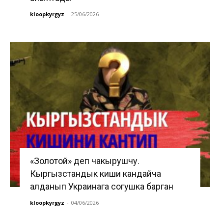
kloopkyrgyz
-
25/06/2026
«Золотой» деп чакырушчу.
Кыргызстандык киши кандайча
алданып Украинага согушка барган
kloopkyrgyz
-
04/06/2026