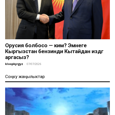
Орусия болбосо — ким? Эмнеге
Кыргызстан бензинди Кытайдан издөөгө
аргасыз?
kloopkyrgyz
-
07/07/2026
Соңку жаңылыктар