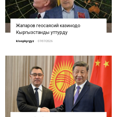
Жапаров геосаясий казинодо
Кыргызстанды уттурду
kloopkyrgyz
-
07/07/2026