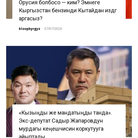
Орусия болбосо — ким? Эмнеге
Кыргызстан бензинди Кытайдан издөөгө
аргасыз?
kloopkyrgyz
-
07/07/2026
«Кызыңды же мандатыңды танда».
Экс-депутат Садыр Жапаровдун
мурдагы кеңешчисин коркутууга
айыптады