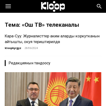
Тема: «Ош ТВ» телеканалы
Кара-Суу: Журналисттер аким аларды коркутканын
айтышты, окуя териштирилүүдө
kloopkyrgyz
-
28/06/2024
Редакциянын тандоосу