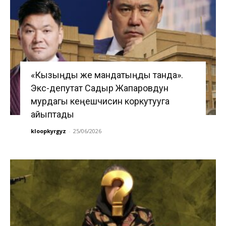
«Кызыңды же мандатыңды танда».
Экс-депутат Садыр Жапаровдун
мурдагы кеңешчисин коркутууга
айыптады
kloopkyrgyz
-
25/06/2026