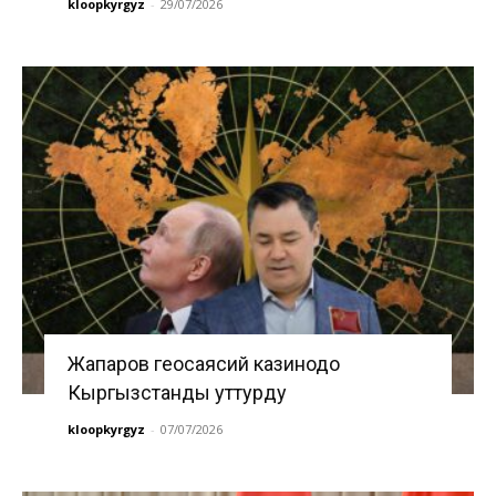
kloopkyrgyz
-
29/07/2026
Жапаров геосаясий казинодо
Кыргызстанды уттурду
kloopkyrgyz
-
07/07/2026