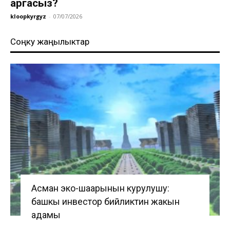
аргасыз?
kloopkyrgyz
-
07/07/2026
Соңку жаңылыктар
Асман эко-шаарынын курулушу:
башкы инвестор бийликтин жакын
адамы