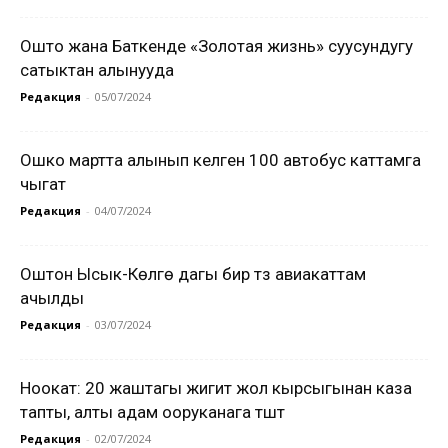
Ошто жана Баткенде «Золотая жизнь» суусундугу
сатыктан алынууда
Редакция
-
05/07/2024
Ошко мартта алынып келген 100 автобус каттамга
чыгат
Редакция
-
04/07/2024
Оштон Ысык-Көлгө дагы бир түз авиакаттам
ачылды
Редакция
-
03/07/2024
Ноокат: 20 жаштагы жигит жол кырсыгынан каза
тапты, алты адам ооруканага түштү
Редакция
-
02/07/2024