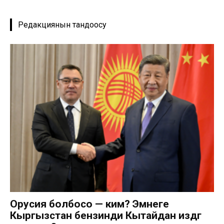
Редакциянын тандоосу
Орусия болбосо — ким? Эмнеге
Кыргызстан бензинди Кытайдан издөөгө