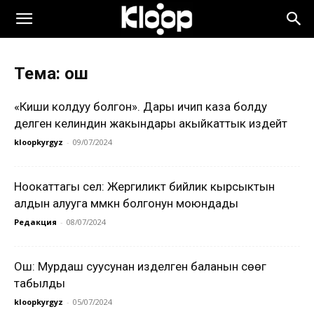
Тема: ош
«Киши колдуу болгон». Дары ичип каза болду
делген келиндин жакындары акыйкаттык издейт
kloopkyrgyz
-
09/07/2024
Ноокаттагы сел: Жергиликтүү бийлик кырсыктын
алдын алууга мүмкүн болгонун моюндады
Редакция
-
08/07/2024
Ош: Мурдаш суусунан изделген баланын сөөгү
табылды
kloopkyrgyz
-
05/07/2024