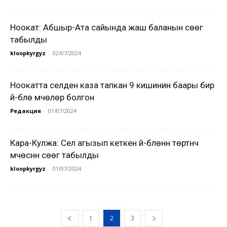
Ноокат: Абшыр-Ата сайында жаш баланын сөөгү
табылды
kloopkyrgyz
-
02/07/2024
Ноокатта селден каза тапкан 9 кишинин баары бир
үй-бүлө мүчөлөрү болгон
Редакция
-
01/07/2024
Кара-Кулжа: Сел агызып кеткен үй-бүлөнүн төртүнчү
мүчөсүнүн сөөгү табылды
kloopkyrgyz
-
01/07/2024
1
2
3