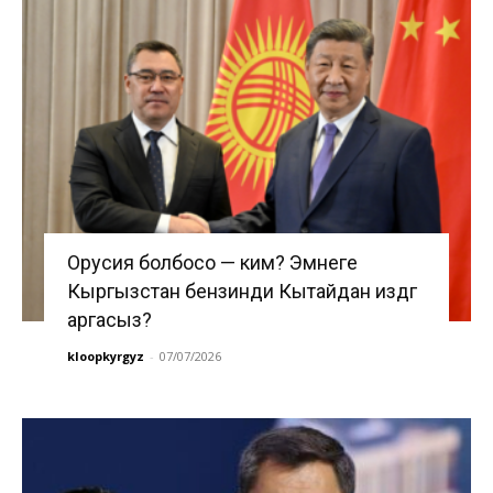
Орусия болбосо — ким? Эмнеге
Кыргызстан бензинди Кытайдан издөөгө
аргасыз?
kloopkyrgyz
-
07/07/2026