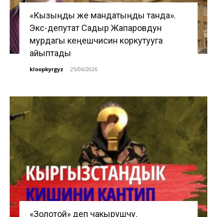
«Кызыңды же мандатыңды танда».
Экс-депутат Садыр Жапаровдун
мурдагы кеңешчисин коркутууга
айыптады
kloopkyrgyz
-
25/06/2026
«Золотой» деп чакырушчу.