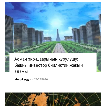
Асман эко-шаарынын курулушу:
башкы инвестор бийликтин жакын
адамы
kloopkyrgyz
-
29/07/2026