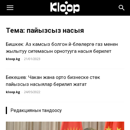
Тема: пайызсыз насыя
Бишкек: Аз камсыз болгон үй-бүлөлөргө газ менен
жылытуу ситемасын орнотууга насыя берилет
kloop.kg
-
21/01/2023
Бекешев: Чакан жана орто бизнеске үстөк
пайызсыз насыялар берилип жатат
kloop.kg
-
24/05/2022
Редакциянын тандоосу