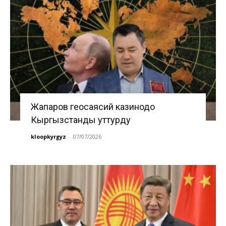
Жапаров геосаясий казинодо
Кыргызстанды уттурду
kloopkyrgyz
-
07/07/2026