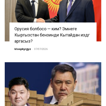
Орусия болбосо — ким? Эмнеге
Кыргызстан бензинди Кытайдан издөөгө
аргасыз?
kloopkyrgyz
-
07/07/2026