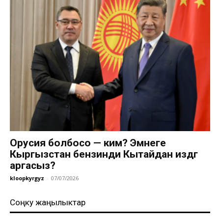
Орусия болбосо — ким? Эмнеге
Кыргызстан бензинди Кытайдан издөөгө
аргасыз?
kloopkyrgyz
-
07/07/2026
Соңку жаңылыктар