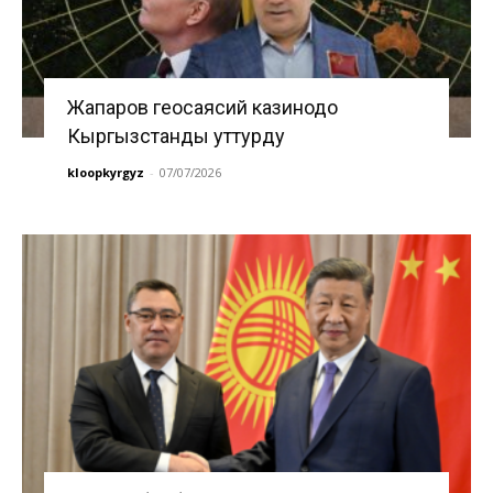
Жапаров геосаясий казинодо
Кыргызстанды уттурду
kloopkyrgyz
-
07/07/2026