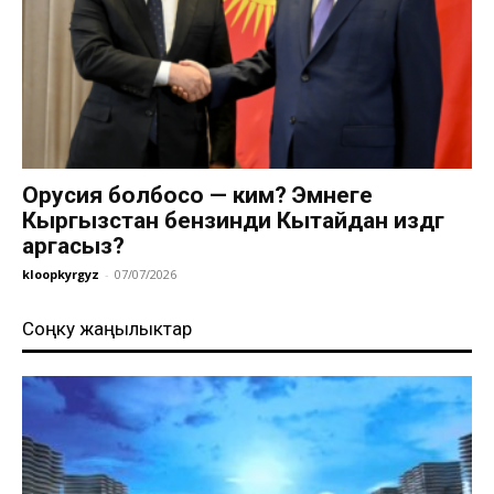
Орусия болбосо — ким? Эмнеге
Кыргызстан бензинди Кытайдан издөөгө
аргасыз?
kloopkyrgyz
-
07/07/2026
Соңку жаңылыктар