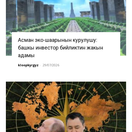
Асман эко-шаарынын курулушу:
башкы инвестор бийликтин жакын
адамы
kloopkyrgyz
-
29/07/2026