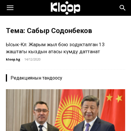
Тема: Сабыр Содонбеков
Ысык-Көл: Жарым жыл бою зодукталган 13
жаштагы кыздын атасы өкүмдү даттанат
kloop.kg
-
14/12/2020
Редакциянын тандоосу