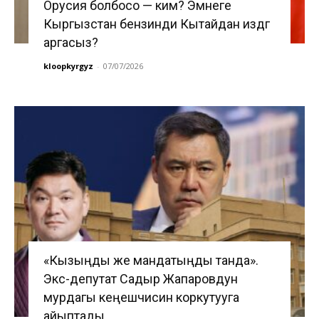
Орусия болбосо — ким? Эмнеге
Кыргызстан бензинди Кытайдан издөөгө
аргасыз?
kloopkyrgyz
-
07/07/2026
«Кызыңды же мандатыңды танда».
Экс-депутат Садыр Жапаровдун
мурдагы кеңешчисин коркутууга
айыптады