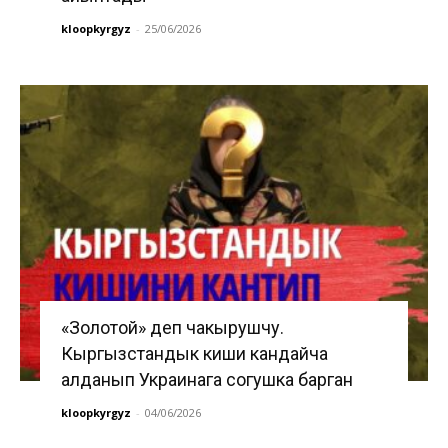
kloopkyrgyz
-
25/06/2026
«Золотой» деп чакырушчу.
Кыргызстандык киши кандайча
алданып Украинага согушка барган
kloopkyrgyz
-
04/06/2026