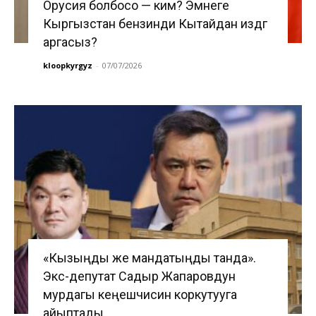
Орусия болбосо — ким? Эмнеге
Кыргызстан бензинди Кытайдан издөөгө
аргасыз?
kloopkyrgyz
-
07/07/2026
«Кызыңды же мандатыңды танда».
Экс-депутат Садыр Жапаровдун
мурдагы кеңешчисин коркутууга
айыптады