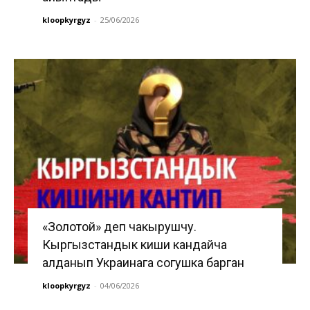
kloopkyrgyz
-
25/06/2026
«Золотой» деп чакырушчу.
Кыргызстандык киши кандайча
алданып Украинага согушка барган
kloopkyrgyz
-
04/06/2026