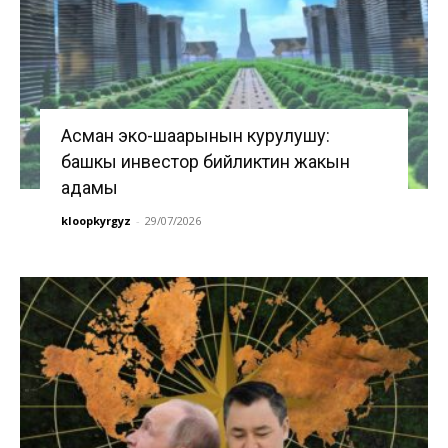
Асман эко-шаарынын курулушу:
башкы инвестор бийликтин жакын
адамы
kloopkyrgyz
-
29/07/2026