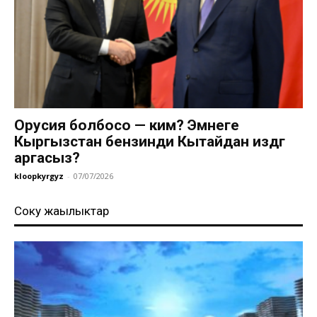
Орусия болбосо — ким? Эмнеге
Кыргызстан бензинди Кытайдан издөөгө
аргасыз?
kloopkyrgyz
-
07/07/2026
Соңку жаңылыктар