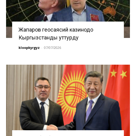
Жапаров геосаясий казинодо
Кыргызстанды уттурду
kloopkyrgyz
-
07/07/2026