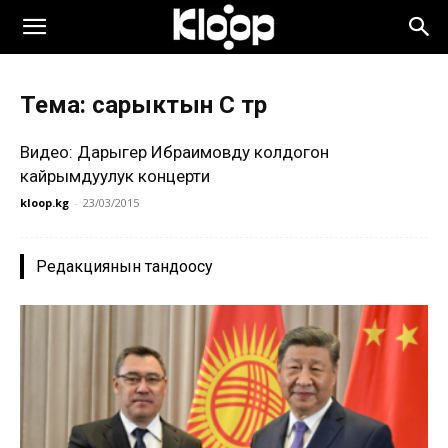
Тема: сарыктын С түрү
Видео: Дарыгер Ибраимовду колдогон
кайрымдуулук концерти
kloop.kg
-
23/03/2015
Редакциянын тандоосу