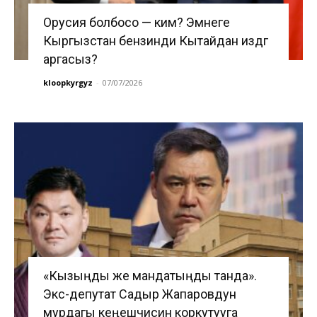
Орусия болбосо — ким? Эмнеге
Кыргызстан бензинди Кытайдан издөөгө
аргасыз?
kloopkyrgyz
-
07/07/2026
«Кызыңды же мандатыңды танда».
Экс-депутат Садыр Жапаровдун
мурдагы кеңешчисин коркутууга