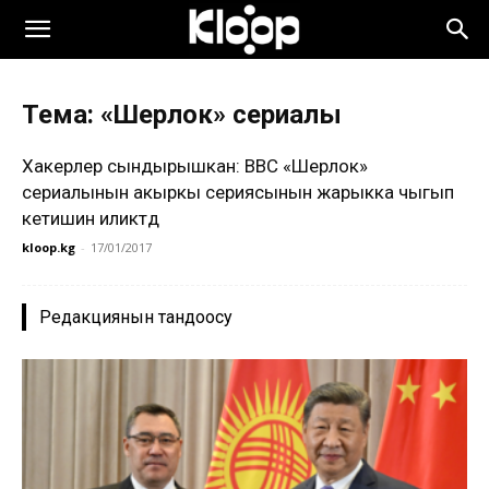
Тема: «Шерлок» сериалы
Хакерлер сындырышкан: BBC «Шерлок»
сериалынын акыркы сериясынын жарыкка чыгып
кетишин иликтөөдө
kloop.kg
-
17/01/2017
Редакциянын тандоосу