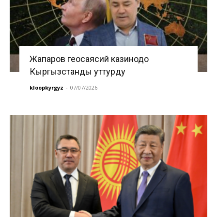
Жапаров геосаясий казинодо
Кыргызстанды уттурду
kloopkyrgyz
-
07/07/2026