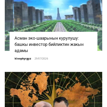
Асман эко-шаарынын курулушу:
башкы инвестор бийликтин жакын
адамы
kloopkyrgyz
-
29/07/2026