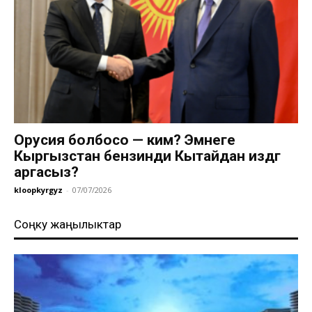
Орусия болбосо — ким? Эмнеге
Кыргызстан бензинди Кытайдан издөөгө
аргасыз?
kloopkyrgyz
-
07/07/2026
Соңку жаңылыктар