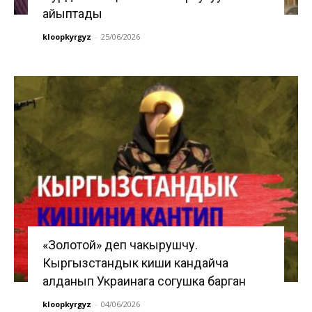
айыптады
kloopkyrgyz
-
25/06/2026
«Золотой» деп чакырушчу.
Кыргызстандык киши кандайча
алданып Украинага согушка барган
kloopkyrgyz
-
04/06/2026