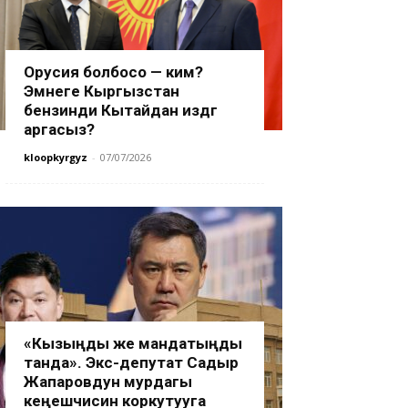
Орусия болбосо — ким?
Эмнеге Кыргызстан
бензинди Кытайдан издөөгө
аргасыз?
kloopkyrgyz
-
07/07/2026
«Кызыңды же мандатыңды
танда». Экс-депутат Садыр
Жапаровдун мурдагы
кеңешчисин коркутууга