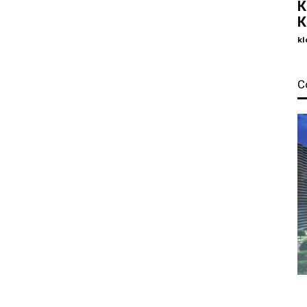
К
К
kl
С