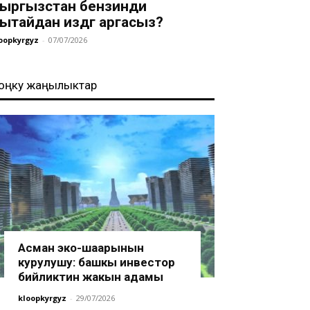
ыргызстан бензинди
ытайдан издөөгө аргасыз?
oopkyrgyz
-
07/07/2026
оңку жаңылыктар
Асман эко-шаарынын
курулушу: башкы инвестор
бийликтин жакын адамы
kloopkyrgyz
-
29/07/2026