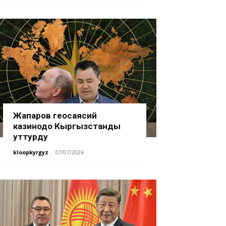
Жапаров геосаясий
казинодо Кыргызстанды
уттурду
kloopkyrgyz
-
07/07/2026