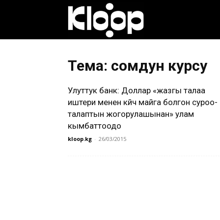
Клооп
кыргызча
Тема: сомдун курсу
Улуттук банк: Доллар «жазгы талаа
|
иштери менен күйүүчү майга болгон суроо-
талаптын жогорулашынан» улам
кымбаттоодо
Кыргызстан
kloop.kg
-
26/03/2015
жаңылыктары