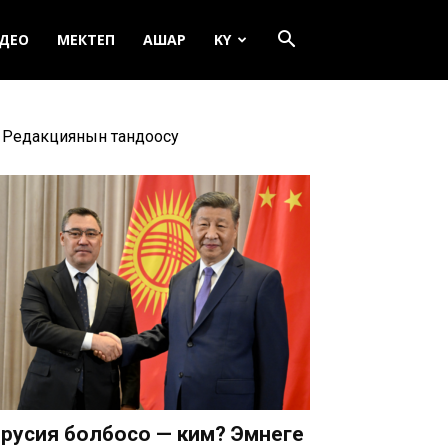
ДЕО
МЕКТЕП
АШАР
KY
Редакциянын тандоосу
русия болбосо — ким? Эмнеге