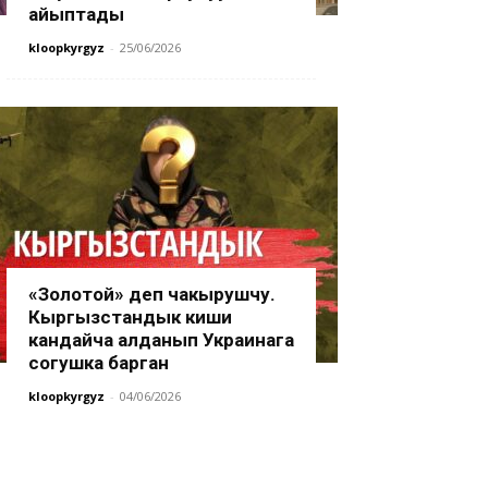
айыптады
kloopkyrgyz
-
25/06/2026
«Золотой» деп чакырушчу.
Кыргызстандык киши
кандайча алданып Украинага
согушка барган
kloopkyrgyz
-
04/06/2026