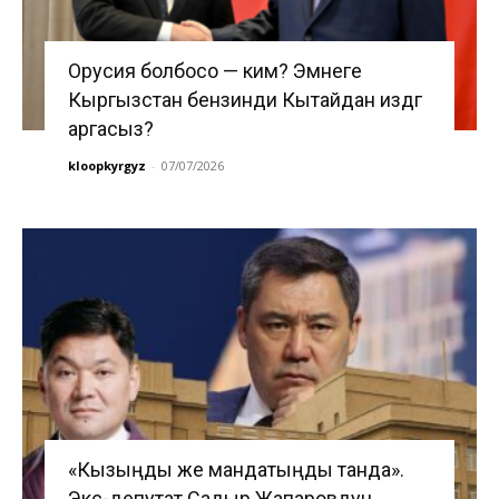
Орусия болбосо — ким? Эмнеге
Кыргызстан бензинди Кытайдан издөөгө
аргасыз?
kloopkyrgyz
-
07/07/2026
«Кызыңды же мандатыңды танда».
Экс-депутат Садыр Жапаровдун