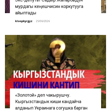
мурдагы кеңешчисин коркутууга
айыптады
kloopkyrgyz
-
25/06/2026
«Золотой» деп чакырушчу.
Кыргызстандык киши кандайча
алданып Украинага согушка барган