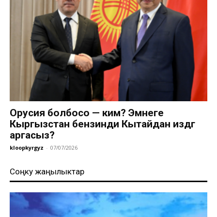
Орусия болбосо — ким? Эмнеге
Кыргызстан бензинди Кытайдан издөөгө
аргасыз?
kloopkyrgyz
-
07/07/2026
Соңку жаңылыктар