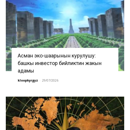
Асман эко-шаарынын курулушу:
башкы инвестор бийликтин жакын
адамы
kloopkyrgyz
-
29/07/2026