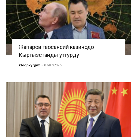
Жапаров геосаясий казинодо
Кыргызстанды уттурду
kloopkyrgyz
-
07/07/2026