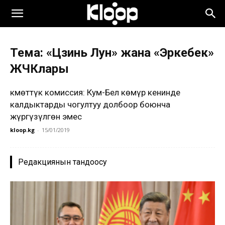
Тема: «Цзинь Лун» жана «Эркебек»
ЖЧКлары
Өкмөттүк комиссия: Кум-Бел көмүр кенинде
калдыктарды чогултуу долбоор боюнча
жүргүзүлгөн эмес
kloop.kg
-
15/01/2019
Редакциянын тандоосу